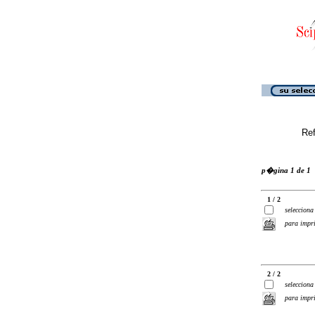
Ref
p�gina 1 de 1
1 / 2
selecciona
para impr
2 / 2
selecciona
para impr