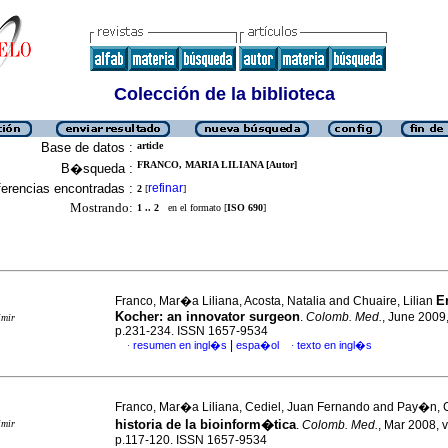
Colección de la biblioteca
Base de datos :
article
FRANCO, MARIA LILIANA [Autor]
B�squeda :
erencias encontradas :
refinar
2
[
]
Mostrando:
1 .. 2
en el formato [
ISO 690
]
E
Franco, Mar�a Liliana, Acosta, Natalia and Chuaire, Lilian
Kocher
:
an innovator surgeon
.
Colomb. Med.
, June 2009,
imir
p.231-234. ISSN 1657-9534
|
resumen en ingl�s
espa�ol
texto en ingl�s
·
·
Franco, Mar�a Liliana, Cediel, Juan Fernando and Pay�n,
historia de la bioinform�tica
imir
.
Colomb. Med.
, Mar 2008, v
p.117-120. ISSN 1657-9534