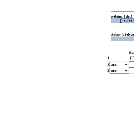
p�gina 1 de 1
Refinar la b�squ
Bu
1
2
3