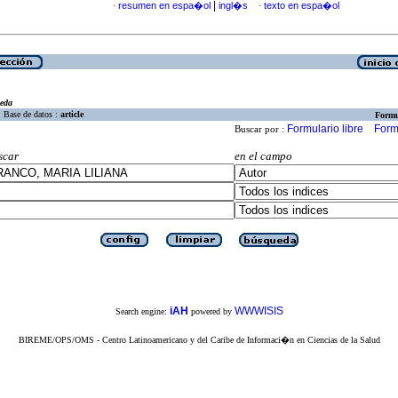
|
resumen en espa�ol
ingl�s
texto en espa�ol
·
·
eda
Base de datos :
article
Formu
Formulario libre
Form
Buscar por :
scar
en el campo
iAH
WWWISIS
Search engine:
powered by
BIREME/OPS/OMS - Centro Latinoamericano y del Caribe de Informaci�n en Ciencias de la Salud