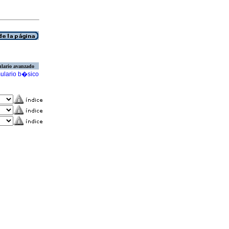
lario avanzado
ulario b�sico