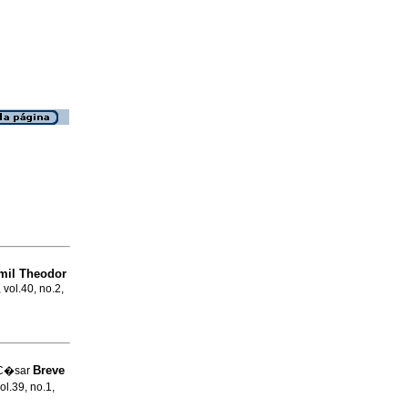
mil Theodor
 vol.40, no.2,
Breve
 C�sar
ol.39, no.1,