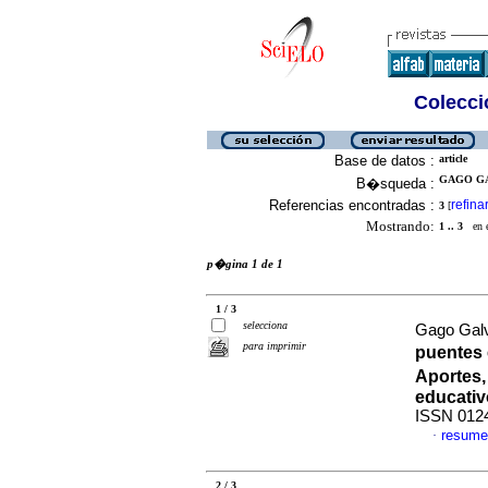
Colecció
Base de datos :
article
GAGO GA
B�squeda :
Referencias encontradas :
refina
3
[
Mostrando:
1 .. 3
en el
p�gina 1 de 1
1 / 3
selecciona
Gago Galv
para imprimir
puentes 
Aportes,
educativ
ISSN 012
resume
·
2 / 3