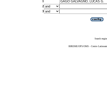
1
2
3
Search engin
BIREME/OPS/OMS - Centro Latinoameric