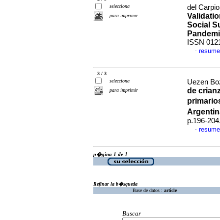
selecciona
del Carpi
Validati
para imprimir
Social S
Pandemi
ISSN 012
resume
·
3 / 3
selecciona
Uezen Boz
de crian
para imprimir
primario
Argentin
p.196-204
resume
·
p�gina 1 de 1
Refinar la b�squeda
Base de datos :
article
Buscar