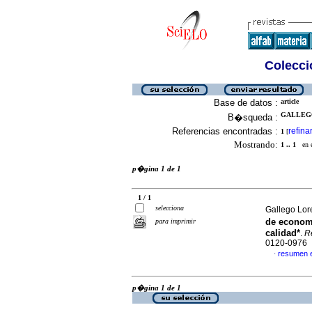
Colecció
Base de datos :
article
GALLEGO
B�squeda :
Referencias encontradas :
refina
1
[
Mostrando:
1 .. 1
en el
p�gina 1 de 1
1 / 1
selecciona
Gallego Lo
de econom
para imprimir
calidad*
.
Re
0120-0976
resumen 
·
p�gina 1 de 1