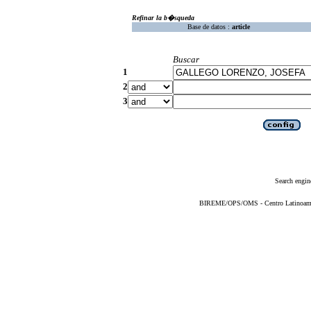
Refinar la b�squeda
Base de datos :
article
Buscar
1
2
3
Search engin
BIREME/OPS/OMS - Centro Latinoameric