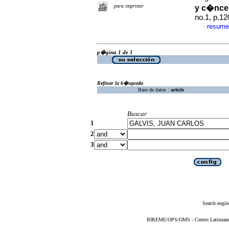
para imprimir
y c�nce
no.1, p.1
resume
·
p�gina 1 de 1
Refinar la b�squeda
Base de datos :
article
Buscar
1
2
3
Search engin
BIREME/OPS/OMS - Centro Latinoameric