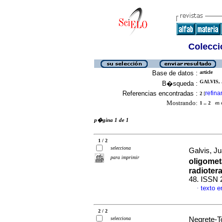
Colecció
Base de datos :
article
GALVIS, 
B�squeda :
Referencias encontradas :
refina
2
[
Mostrando:
1 .. 2
en el
p�gina 1 de 1
1 / 2
selecciona
Galvis, J
para imprimir
oligomet
radioter
48. ISSN 
texto 
·
2 / 2
selecciona
Negrete-To