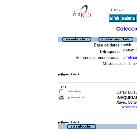
Colecció
Base de datos :
article
GARAY, L
B�squeda :
Referencias encontradas :
refina
1
[
Mostrando:
1 .. 1
en el
p�gina 1 de 1
1 / 1
selecciona
Garay, Luis
para imprimir
INEQUIDA
Xave.
, Oct 
resumen 
·
p�gina 1 de 1