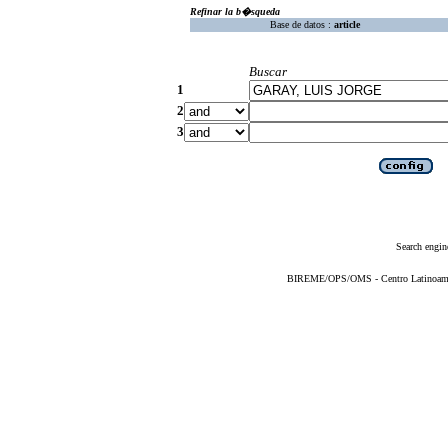
Refinar la b�squeda
Base de datos :
article
Buscar
1
2
3
Search engin
BIREME/OPS/OMS - Centro Latinoameric