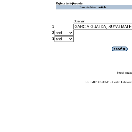
Refinar la b�squeda
Base de datos :
article
Buscar
1
2
3
Search engin
BIREME/OPS/OMS - Centro Latinoameric