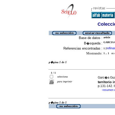
Colecció
Base de datos :
article
GARCIA 
B�squeda :
Referencias encontradas :
refina
1
[
Mostrando:
1 .. 1
en el
p�gina 1 de 1
1 / 1
selecciona
Garc�a Gua
para imprimir
territorio
p.131-142.
resumen 
·
p�gina 1 de 1