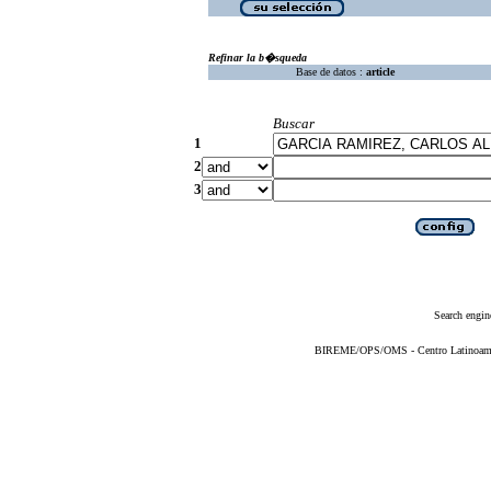
Refinar la b�squeda
Base de datos :
article
Buscar
1
2
3
Search engin
BIREME/OPS/OMS - Centro Latinoameric