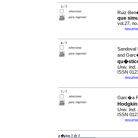
5 / 7
selecciona
Ruiz-Ben�
para imprimir
que simu
vol.27, n
resume
·
6 / 7
selecciona
Sandoval 
para imprimir
and Garc�
qu�stico
Univ. Ind.
ISSN 012
resume
·
7 / 7
selecciona
Garc�a Ra
para imprimir
Hodgkin
Univ. Ind.
ISSN 012
resume
·
p�gina 1 de 1