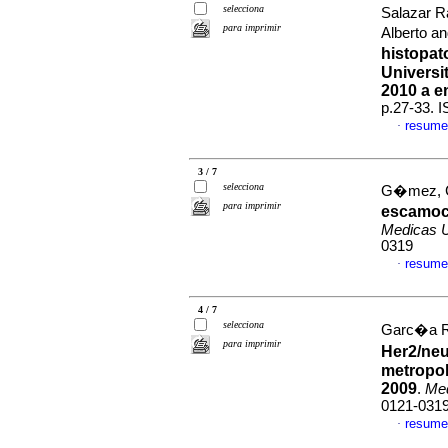
selecciona
Salazar R
para imprimir
Alberto a
histopat
Universi
2010 a e
p.27-33. 
resume
·
3 / 7
selecciona
G�mez, Ca
para imprimir
escamoce
Medicas 
0319
resume
·
4 / 7
selecciona
Garc�a Ra
para imprimir
Her2/neu
metropol
2009
.
Me
0121-031
resume
·