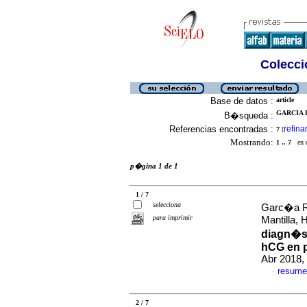
Colecció
Base de datos :
article
GARCIA 
B�squeda :
Referencias encontradas :
refina
7
[
Mostrando:
1 .. 7
en el
p�gina 1 de 1
1 / 7
selecciona
Garc�a Ra
para imprimir
Mantilla,
diagn�st
hCG en p
Abr 2018,
resume
·
2 / 7