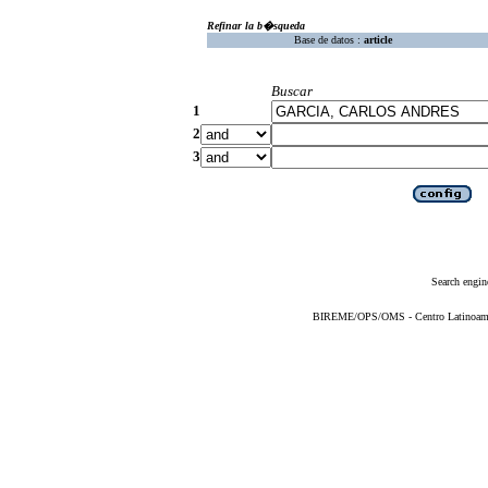
Refinar la b�squeda
Base de datos :
article
Buscar
1
2
3
Search engin
BIREME/OPS/OMS - Centro Latinoameric