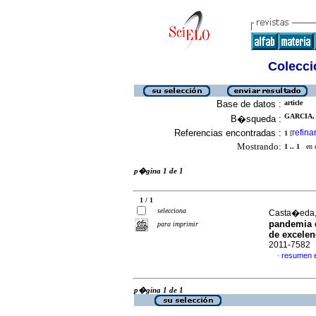
Colecció
Base de datos :
article
GARCIA,
B�squeda :
Referencias encontradas :
refina
1
[
Mostrando:
1 .. 1
en el
p�gina 1 de 1
1 / 1
selecciona
Casta�eda, 
pandemia 
para imprimir
de excelen
2011-7582
resumen 
·
p�gina 1 de 1