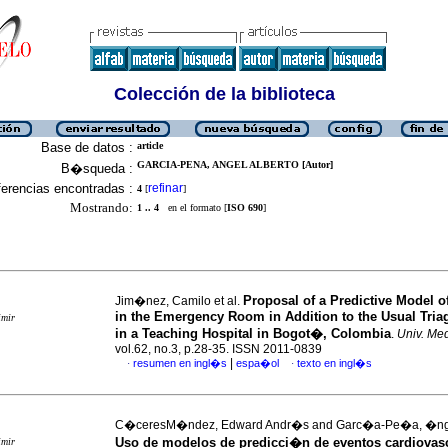
Colección de la biblioteca
Base de datos :
article
GARCIA-PENA, ANGEL ALBERTO [Autor]
B�squeda :
erencias encontradas :
refinar
4
[
]
Mostrando:
1 .. 4
en el formato [
ISO 690
]
Proposal of a Predictive Model of
Jim�nez, Camilo et al.
in the Emergency Room in Addition to the Usual Tri
imir
in a Teaching Hospital in Bogot�, Colombia
.
Univ. Me
vol.62, no.3, p.28-35. ISSN 2011-0839
|
resumen en ingl�s
espa�ol
texto en ingl�s
·
·
C�ceresM�ndez, Edward Andr�s and Garc�a-Pe�a, �nge
Uso de modelos de predicci�n de eventos cardiovasc
imir