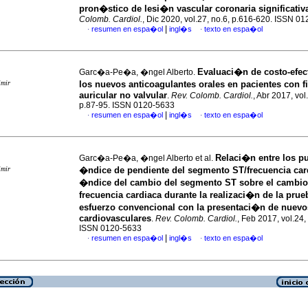
pron�stico de lesi�n vascular coronaria significativ
Colomb. Cardiol.
, Dic 2020, vol.27, no.6, p.616-620. ISSN 0
|
resumen en espa�ol
ingl�s
texto en espa�ol
·
·
Evaluaci�n de costo-efec
Garc�a-Pe�a, �ngel Alberto.
imir
los nuevos anticoagulantes orales en pacientes con f
auricular no valvular
.
Rev. Colomb. Cardiol.
, Abr 2017, vol
p.87-95. ISSN 0120-5633
|
resumen en espa�ol
ingl�s
texto en espa�ol
·
·
Relaci�n entre los pu
Garc�a-Pe�a, �ngel Alberto et al.
imir
�ndice de pendiente del segmento ST/frecuencia card
�ndice del cambio del segmento ST sobre el cambio
frecuencia cardiaca durante la realizaci�n de la prue
esfuerzo convencional con la presentaci�n de nuevo
cardiovasculares
.
Rev. Colomb. Cardiol.
, Feb 2017, vol.24, 
ISSN 0120-5633
|
resumen en espa�ol
ingl�s
texto en espa�ol
·
·