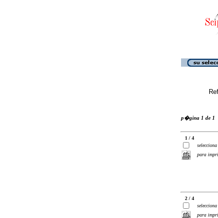
Ref
p�gina 1 de 1
1 / 4
selecciona
para impr
2 / 4
selecciona
para impr