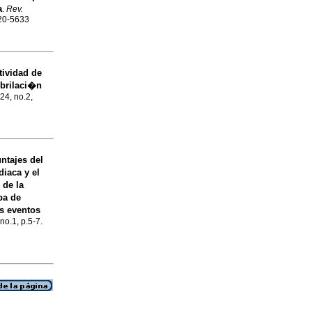
a
.
Rev.
120-5633
tividad de
ibrilaci�n
.24, no.2,
ntajes del
iaca y el
 de la
ba de
s eventos
no.1, p.5-7.