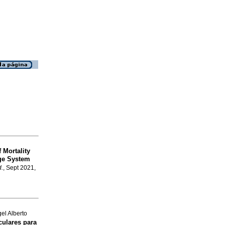
 Mortality
age System
d.
, Sept 2021,
l Alberto
ulares para