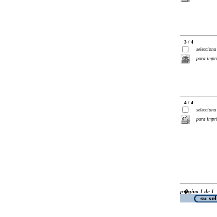
3 / 4
selecciona
para impr
4 / 4
selecciona
para impr
p�gina 1 de 1