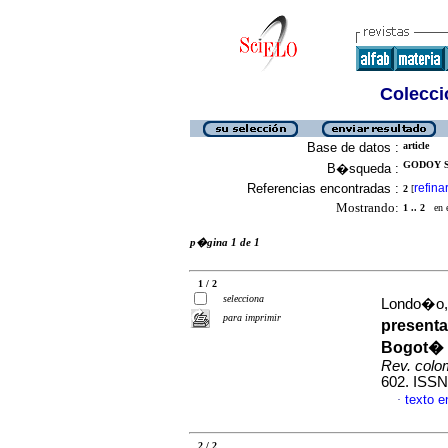
Colecció
Base de datos :
article
GODOY S
B�squeda :
Referencias encontradas :
refina
2
[
Mostrando:
1 .. 2
en el
p�gina 1 de 1
1 / 2
selecciona
Londo�o, 
para imprimir
presenta
Bogot� D
Rev. colom
602. ISSN
texto 
·
2 / 2