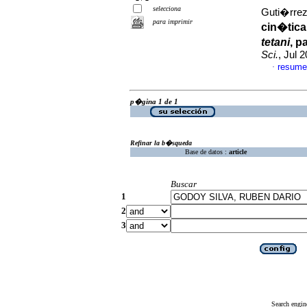
selecciona
Guti�rrez-
para imprimir
cin�tica
tetani
, p
Sci.
, Jul 
resume
·
p�gina 1 de 1
Refinar la b�squeda
Base de datos :
article
Buscar
1
2
3
Search engin