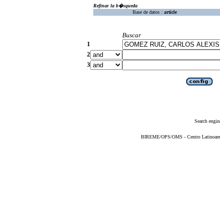
Refinar la b�squeda
Base de datos :
article
Buscar
1
2
3
Search engin
BIREME/OPS/OMS - Centro Latinoameric