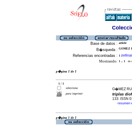
Colecció
Base de datos :
article
GOMEZ R
B�squeda :
Referencias encontradas :
refina
1
[
Mostrando:
1 .. 1
en el
p�gina 1 de 1
1 / 1
selecciona
G�MEZ RUI
para imprimir
triplas di
133. ISSN 
resumen 
·
p�gina 1 de 1