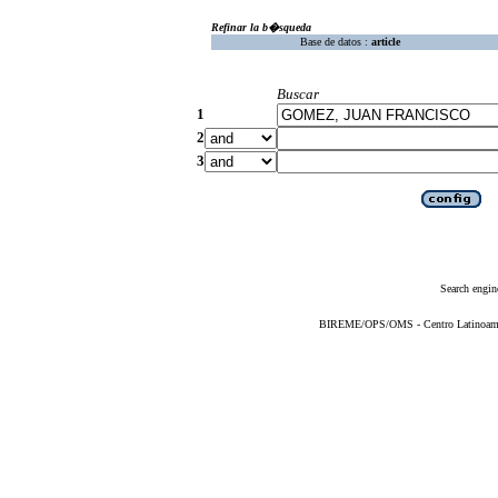
Refinar la b�squeda
Base de datos :
article
Buscar
1
2
3
Search engin
BIREME/OPS/OMS - Centro Latinoameric