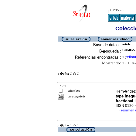
Colecció
Base de datos :
article
GOMEZ, 
B�squeda :
Referencias encontradas :
refina
1
[
Mostrando:
1 .. 1
en el
p�gina 1 de 1
1 / 1
selecciona
Hern�ndez 
type inequ
para imprimir
fractional 
ISSN 0120-
resumen 
·
p�gina 1 de 1