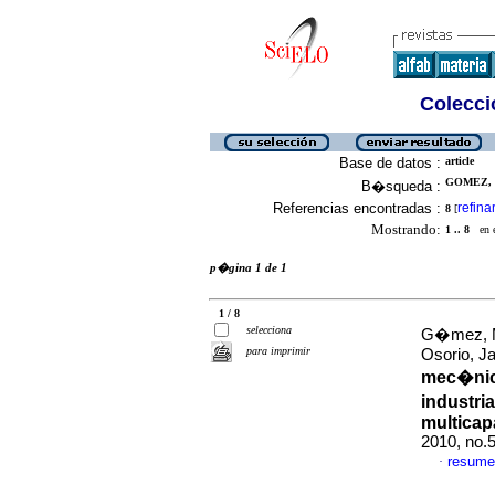
Colecció
Base de datos :
article
GOMEZ, 
B�squeda :
Referencias encontradas :
refina
8
[
Mostrando:
1 .. 8
en el
p�gina 1 de 1
1 / 8
selecciona
G�mez, Ma
para imprimir
Osorio, J
mec�nica
industri
multicap
2010, no.
resume
·