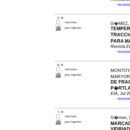
resume
·
5 / 8
selecciona
G�MEZ, 
para imprimir
TEMPER
TRACCI
PARA M
Revista E
resume
·
6 / 8
selecciona
MONTOYA
para imprimir
MARYOR
DE FRA
P�RTLAN
EIA
, Jul 
resume
·
7 / 8
selecciona
G�mez, Ma
para imprimir
MARCAD
VIDRIA