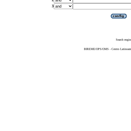
3
Search engin
BIREME/OPS/OMS - Centro Latinoameric