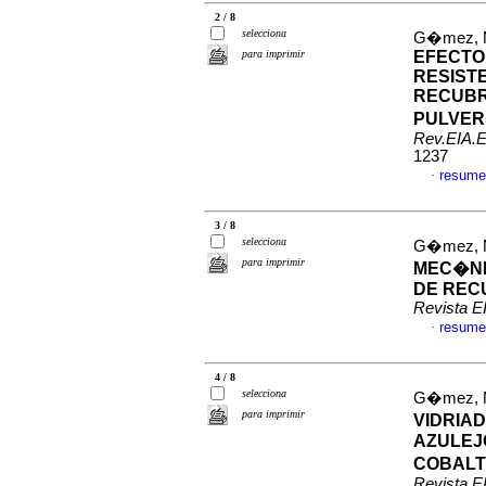
2 / 8
selecciona
G�mez, Ma
para imprimir
EFECTO
RESIST
RECUBR
PULVER
Rev.EIA.E
1237
resume
·
3 / 8
selecciona
G�mez, Ma
para imprimir
MEC�NI
DE RECU
Revista E
resume
·
4 / 8
selecciona
G�mez, Ma
para imprimir
VIDRIA
AZULEJ
COBALTO
Revista E