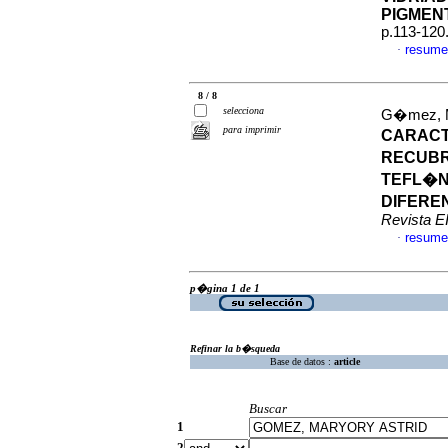
PIGMEN
p.113-120
resume
·
8 / 8
selecciona
G�mez, Ma
para imprimir
CARACT
RECUBR
TEFL�N
DIFERE
Revista E
resume
·
p�gina 1 de 1
Refinar la b�squeda
Base de datos :
article
Buscar
1
2