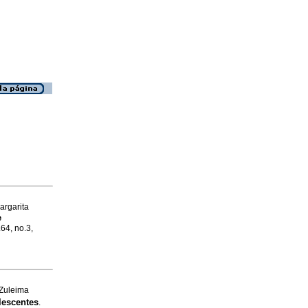
rgarita
e
.64, no.3,
Zuleima
lescentes
.