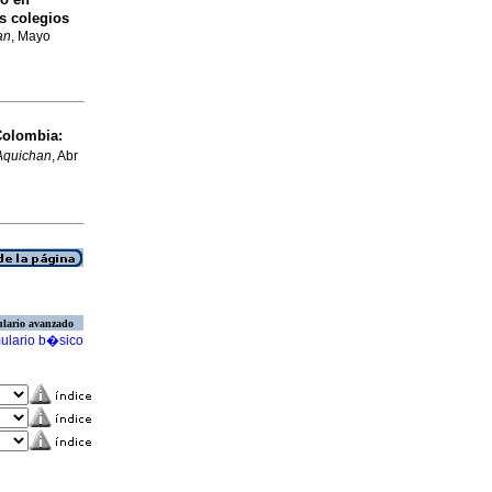
s colegios
an
, Mayo
Colombia
:
Aquichan
, Abr
lario avanzado
ulario b�sico