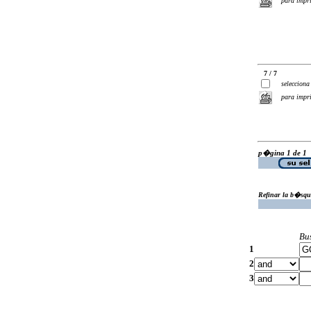
para impr
7 / 7
selecciona
para impr
p�gina 1 de 1
Refinar la b�squ
Bu
1
2
3