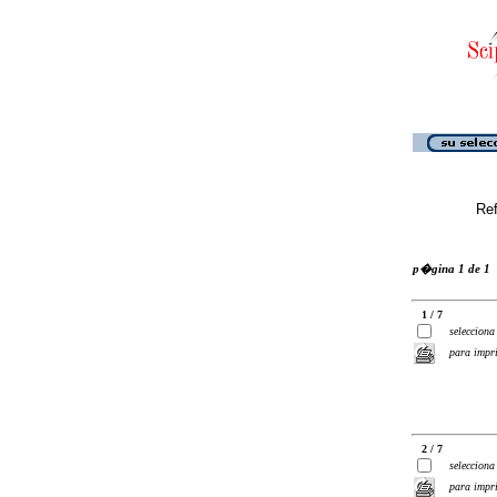
Ref
p�gina 1 de 1
1 / 7
selecciona
para impr
2 / 7
selecciona
para impr