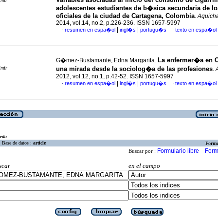
imir
adolescentes estudiantes de b�sica secundaria de lo
oficiales de la ciudad de Cartagena, Colombia
.
Aquich
2014, vol.14, no.2, p.226-236. ISSN 1657-5997
|
|
resumen en espa�ol
ingl�s
portugu�s
texto en espa�ol
·
·
La enfermer�a en 
G�mez-Bustamante, Edna Margarita.
imir
una mirada desde la sociolog�a de las profesiones
.
2012, vol.12, no.1, p.42-52. ISSN 1657-5997
|
|
resumen en espa�ol
ingl�s
portugu�s
texto en espa�ol
·
·
eda
Base de datos :
article
Formu
Formulario libre
Form
Buscar por :
scar
en el campo