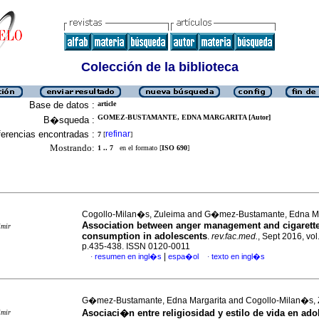
Colección de la biblioteca
Base de datos :
article
GOMEZ-BUSTAMANTE, EDNA MARGARITA [Autor]
B�squeda :
erencias encontradas :
refinar
7
[
]
Mostrando:
1 .. 7
en el formato [
ISO 690
]
Cogollo-Milan�s, Zuleima and G�mez-Bustamante, Edna Ma
Association between anger management and cigarett
imir
consumption in adolescents
.
rev.fac.med.
, Sept 2016, vol
p.435-438. ISSN 0120-0011
|
resumen en ingl�s
espa�ol
texto en ingl�s
·
·
G�mez-Bustamante, Edna Margarita and Cogollo-Milan�s, 
Asociaci�n entre religiosidad y estilo de vida en ado
imir