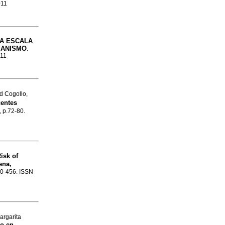
011
LA ESCALA
IANISMO
.
011
d Cogollo,
centes
, p.72-80.
isk of
ena,
450-456. ISSN
rgarita
lo en