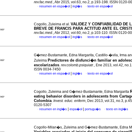
rev.fac.med.
, Abr 2015, vol.63, no.2, p.193-198. ISSN 0120-0
|
resumen en espa�ol
ingl�s
texto en espa�ol
·
·
VALIDEZ Y CONFIABILIDAD DE 
Cogollo, Zuleima et al.
BREVE DE FRANCIS PARA ACTITUD ANTE EL CRIST
imir
rev.fac.med.
, Abr 2012, vol.60, no.2, p.103-110. ISSN 0120-0
|
resumen en espa�ol
ingl�s
texto en espa�ol
·
·
G�mez-Bustamante, Edna Margarita, Castillo-�vila, Irma an
Predictores de disfunci�n familiar en adoles
imir
Zuleima
escolarizados
.
rev.colomb.psiquiatr.
, Ene 2013, vol.42, no.1
ISSN 0034-7450
|
resumen en espa�ol
ingl�s
texto en espa�ol
·
·
R
Cogollo, Zuleima and G�mez-Bustamante, Edna Margarita
eating behavior disorders in adolescents from Cartag
imir
Colombia
.
Invest. educ. enferm
, Dec 2013, vol.31, no.3, p.
0120-5307
|
|
resumen en ingl�s
espa�ol
portugu�s
texto en ingl�s
·
·
Cogollo-Milan�s, Zuleima and G�mez-Bustamante, Edna Ma
Variables asociadas al inicio del consumo de cigarril