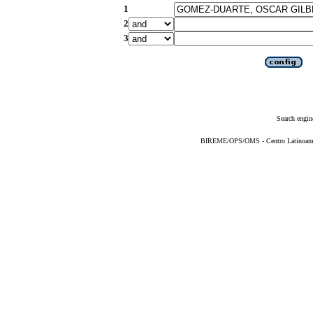
1
2
3
Search engin
BIREME/OPS/OMS - Centro Latinoameric