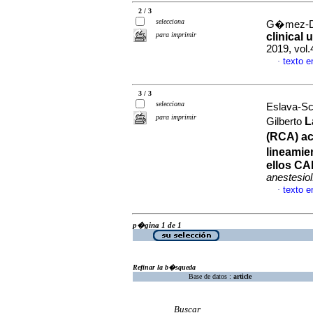
2 / 3
selecciona
G�mez-Du
para imprimir
clinical 
2019, vol.
texto e
·
3 / 3
selecciona
Eslava-S
para imprimir
L
Gilberto
(RCA) ac
lineamie
ellos CA
anestesiol
texto 
·
p�gina 1 de 1
Refinar la b�squeda
Base de datos :
article
Buscar