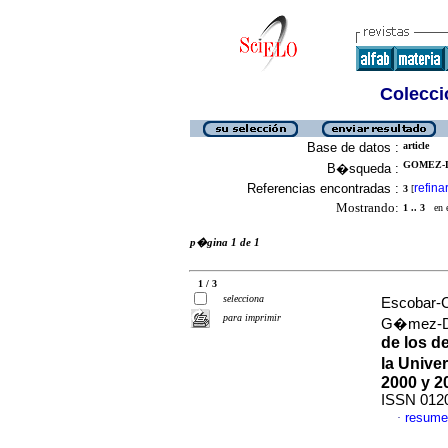
Colecció
Base de datos :
article
GOMEZ-D
B�squeda :
Referencias encontradas :
refina
3
[
Mostrando:
1 .. 3
en el
p�gina 1 de 1
1 / 3
selecciona
Escobar-C
para imprimir
G�mez-Du
de los d
la Unive
2000 y 2
ISSN 012
resume
·