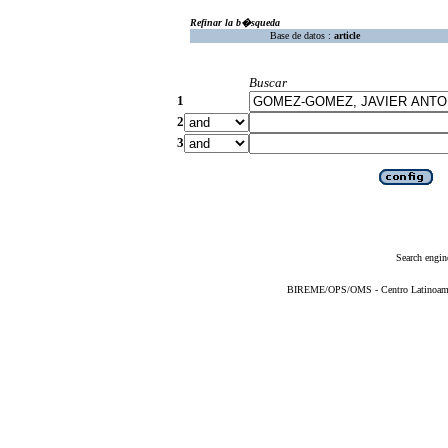
Refinar la b�squeda
Base de datos :
article
Buscar
1
2
3
Search engin
BIREME/OPS/OMS - Centro Latinoameric