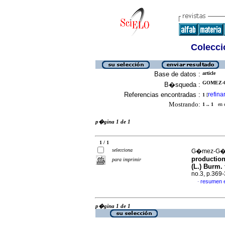
Colecció
Base de datos :
article
GOMEZ-G
B�squeda :
Referencias encontradas :
refina
1
[
Mostrando:
1 .. 1
en el
p�gina 1 de 1
1 / 1
selecciona
G�mez-G�mez
production
para imprimir
(L.) Burm.
no.3, p.369
resumen 
·
p�gina 1 de 1