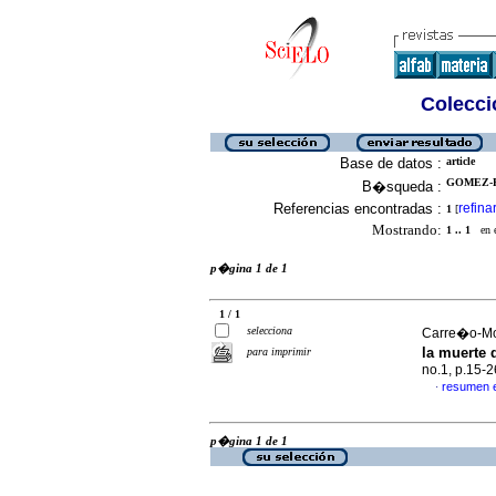
Colecció
Base de datos :
article
GOMEZ-R
B�squeda :
Referencias encontradas :
refina
1
[
Mostrando:
1 .. 1
en el
p�gina 1 de 1
1 / 1
selecciona
Carre�o-Mor
la muerte
para imprimir
no.1, p.15-
resumen 
·
p�gina 1 de 1