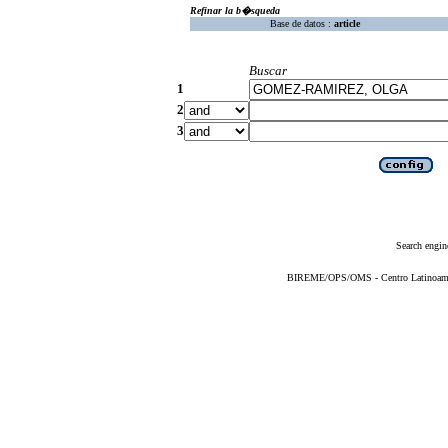
Refinar la b�squeda
Base de datos :
article
Buscar
1
2
3
Search engin
BIREME/OPS/OMS - Centro Latinoameric