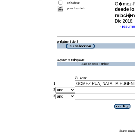
selecciona
G�mez-R�a
para imprimir
desde lo
relaci�n
Dic 2018,
resume
·
p�gina 1 de 1
Refinar la b�squeda
Base de datos :
article
Buscar
1
2
3
Search engin