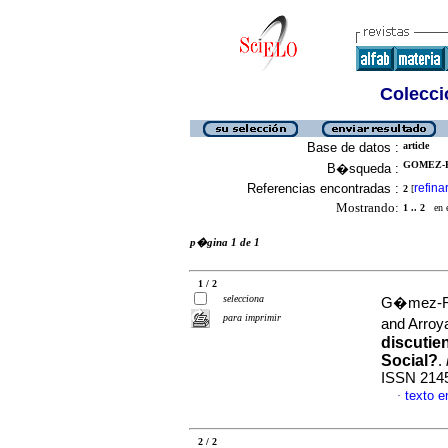
Colecció
Base de datos :
article
GOMEZ-R
B�squeda :
Referencias encontradas :
refina
2
[
Mostrando:
1 .. 2
en el
p�gina 1 de 1
1 / 2
selecciona
G�mez-R�
para imprimir
and Arroy
discutie
Social?
.
ISSN 214
texto 
·
2 / 2