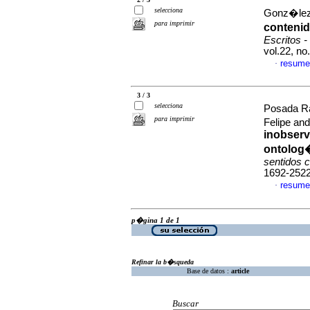
selecciona
Gonz�lez 
para imprimir
contenid
Escritos - 
vol.22, n
resume
·
3 / 3
selecciona
Posada R
para imprimir
Felipe an
inobserv
ontolog�
sentidos 
1692-252
resume
·
p�gina 1 de 1
Refinar la b�squeda
Base de datos :
article
Buscar