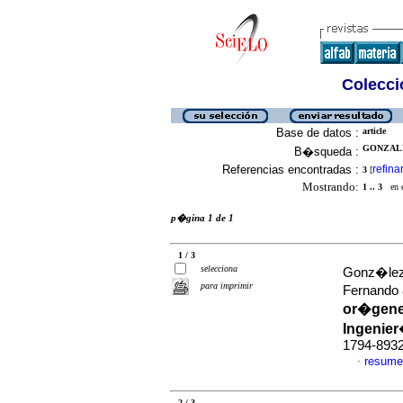
Colecció
Base de datos :
article
GONZALE
B�squeda :
Referencias encontradas :
refina
3
[
Mostrando:
1 .. 3
en el
p�gina 1 de 1
1 / 3
selecciona
Gonz�lez 
para imprimir
Fernando
or�genes
Ingenie
1794-893
resume
·
2 / 3