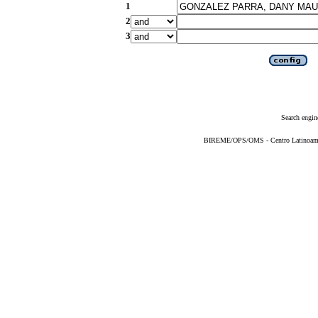
1
2
3
Search engin
BIREME/OPS/OMS - Centro Latinoameric