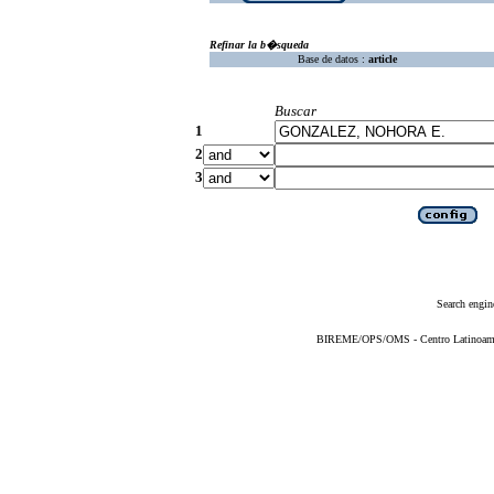
Refinar la b�squeda
Base de datos :
article
Buscar
1
2
3
Search engin
BIREME/OPS/OMS - Centro Latinoameric