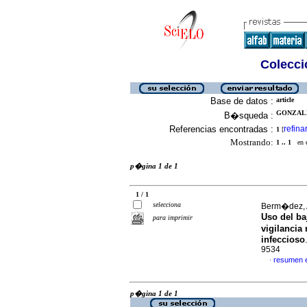
Colecció
Base de datos :
article
GONZALE
B�squeda :
Referencias encontradas :
refina
1
[
Mostrando:
1 .. 1
en el
p�gina 1 de 1
1 / 1
selecciona
Berm�dez, A
Uso del ba
para imprimir
vigilancia
infeccioso
9534
resumen 
·
p�gina 1 de 1