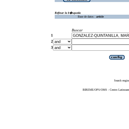
Refinar la b�squeda
Base de datos :
article
Buscar
1
2
3
Search engin
BIREME/OPS/OMS - Centro Latinoameric