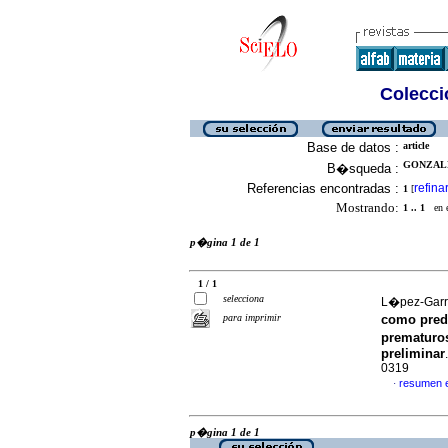
Colecció
Base de datos :
article
GONZALE
B�squeda :
Referencias encontradas :
refina
1
[
Mostrando:
1 .. 1
en el
p�gina 1 de 1
1 / 1
selecciona
L�pez-Garri
para imprimir
como predi
prematuro
preliminar
0319
resumen 
·
p�gina 1 de 1