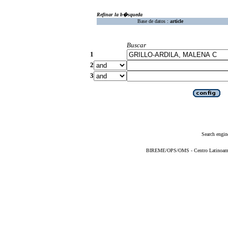
Refinar la b�squeda
Base de datos :
article
Buscar
1
2
3
Search engin
BIREME/OPS/OMS - Centro Latinoameric