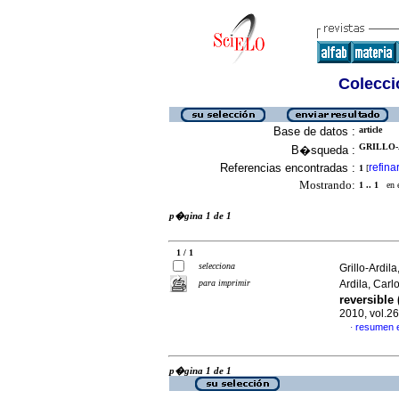
Colecció
Base de datos :
article
GRILLO-
B�squeda :
Referencias encontradas :
refina
1
[
Mostrando:
1 .. 1
en el
p�gina 1 de 1
1 / 1
selecciona
Grillo-Ardi
para imprimir
Ardila, Car
reversible
2010, vol.2
resumen 
·
p�gina 1 de 1