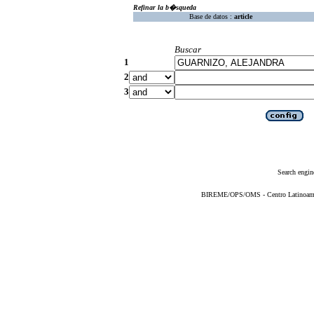
Refinar la b�squeda
Base de datos :
article
Buscar
1
2
3
Search engin
BIREME/OPS/OMS - Centro Latinoameric