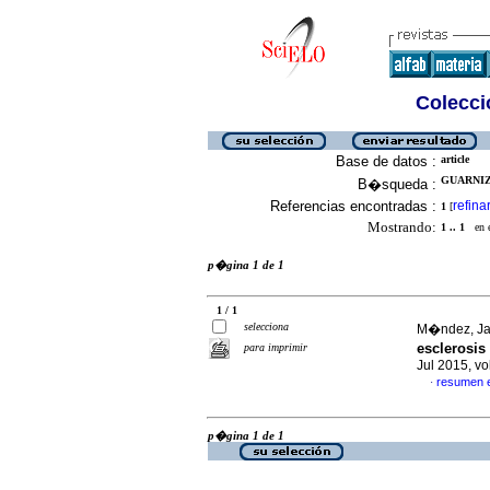
Colecció
Base de datos :
article
GUARNIZ
B�squeda :
Referencias encontradas :
refina
1
[
Mostrando:
1 .. 1
en el
p�gina 1 de 1
1 / 1
selecciona
M�ndez, Jai
esclerosis
para imprimir
Jul 2015, v
resumen 
·
p�gina 1 de 1