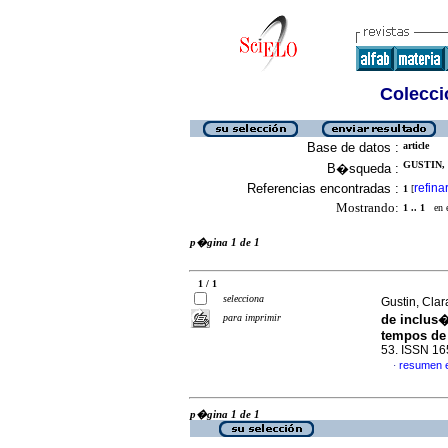
Colecció
Base de datos :
article
GUSTIN, 
B�squeda :
Referencias encontradas :
refina
1
[
Mostrando:
1 .. 1
en el
p�gina 1 de 1
1 / 1
selecciona
Gustin, Clara
para imprimir
de inclus
tempos de
53. ISSN 1
resumen 
·
p�gina 1 de 1