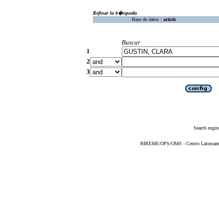
Refinar la b�squeda
Base de datos :
article
Buscar
1
2
3
Search engin
BIREME/OPS/OMS - Centro Latinoameric