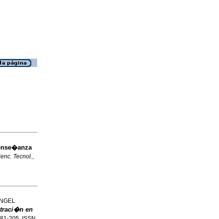
 ense�anza
ienc. Tecnol.
,
�NGEL
straci�n en
.181-205. ISSN