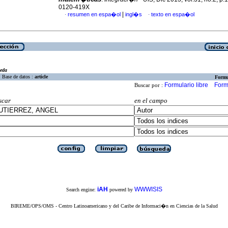
0120-419X
|
resumen en espa�ol
ingl�s
texto en espa�ol
·
·
eda
Base de datos :
article
Formu
Formulario libre
Form
Buscar por :
scar
en el campo
iAH
WWWISIS
Search engine:
powered by
BIREME/OPS/OMS - Centro Latinoamericano y del Caribe de Informaci�n en Ciencias de la Salud