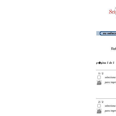
Ref
p�gina 1 de 1
1 / 2
selecciona
para impr
2 / 2
selecciona
para impr