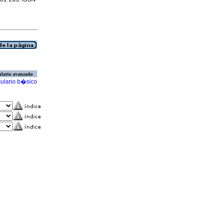
lario avanzado
ulario b�sico