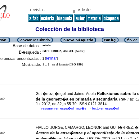
Colección de la biblioteca
Base de datos :
article
GUTIERREZ, ANGEL [Autor]
B�squeda :
erencias encontradas :
refinar
2
[
]
Mostrando:
1 .. 2
en el formato [
ISO 690
]
Reflexiones sobre la
Guti�rrez, �ngel and Jaime, Adela
imir
de la geometr�a en primaria y secundaria
.
Rev. Fac. C
Jul 2012, no.32, p.55-70. ISSN 0121-3814
|
resumen en espa�ol
ingl�s
texto en espa�ol
·
·
FIALLO, JORGE, CAMARGO, LEONOR and GUTI�RREZ, 
Acerca de la ense�anza y el aprendizaje de la demo
imir
matem�ticas
.
Integraci�n - UIS
, Dic 2013, vol.31, no.2, p