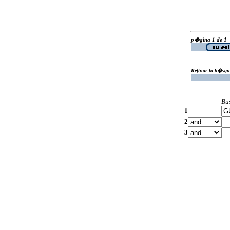
p�gina 1 de 1
Refinar la b�squ
Bu
1
2
3