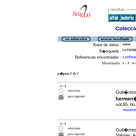
Colecció
Base de datos :
article
GUTIERR
B�squeda :
Referencias encontradas :
refina
3
[
Mostrando:
1 .. 3
en el
p�gina 1 de 1
1 / 3
selecciona
Guti�rrez
para imprimir
hermen�
vol.65, n
resume
·
2 / 3
selecciona
Guti�rrez
para imprimir
Valores
, 