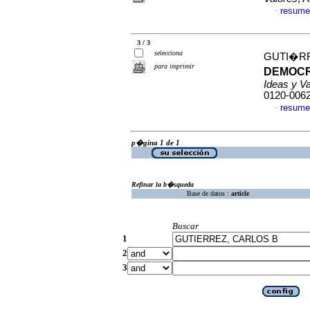
resume
·
3 / 3
selecciona
GUTI�RR
para imprimir
DEMOCR
Ideas y V
0120-006
resume
·
p�gina 1 de 1
Refinar la b�squeda
Base de datos :
article
Buscar
1
2
3