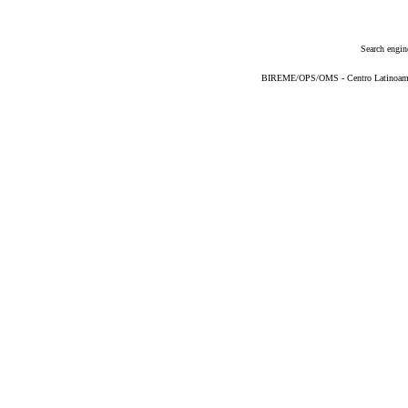
Search engin
BIREME/OPS/OMS - Centro Latinoameric