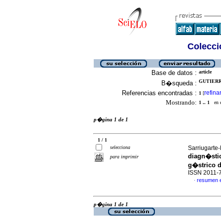
Colecció
Base de datos :
article
GUTIERR
B�squeda :
Referencias encontradas :
refina
1
[
Mostrando:
1 .. 1
en el
p�gina 1 de 1
1 / 1
selecciona
Sarriugarte-
diagn�stic
para imprimir
g�strico d
ISSN 2011-
resumen 
·
p�gina 1 de 1