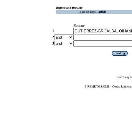
Refinar la b�squeda
Base de datos :
article
Buscar
1
2
3
Search engin
BIREME/OPS/OMS - Centro Latinoameric