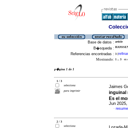
Colecció
Base de datos :
article
HANSSEN,
B�squeda :
Referencias encontradas :
refina
3
[
Mostrando:
1 .. 3
en el
p�gina 1 de 1
1 / 3
selecciona
Jaimes Go
para imprimir
inguinal
Es el mo
Jun 2025,
resume
·
2 / 3
selecciona
Lozada-Ma