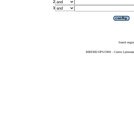
2
3
Search engin
BIREME/OPS/OMS - Centro Latinoameric