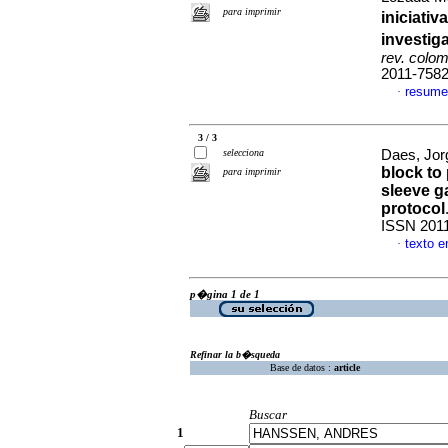
para imprimir
iniciati
investig
rev. colomb
2011-758
resume
·
3 / 3
selecciona
Daes, Jorg
block to 
para imprimir
sleeve g
protocol
ISSN 201
texto e
·
p�gina 1 de 1
Refinar la b�squeda
Base de datos :
article
Buscar
1