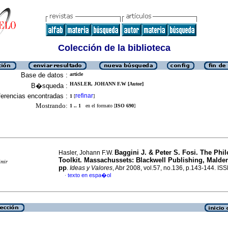
Colección de la biblioteca
Base de datos :
article
HASLER, JOHANN F.W [Autor]
B�squeda :
erencias encontradas :
refinar
1
[
]
Mostrando:
1 .. 1
en el formato [
ISO 690
]
Baggini J. & Peter S. Fosi. The Phi
Hasler, Johann F.W.
Toolkit. Massachussets: Blackwell Publishing, Malden
imir
pp
.
Ideas y Valores
, Abr 2008, vol.57, no.136, p.143-144. I
texto en espa�ol
·