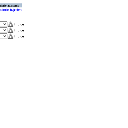
lario avanzado
ulario b�sico