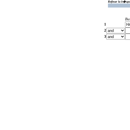
Refinar la b�squ
Bu
1
2
3