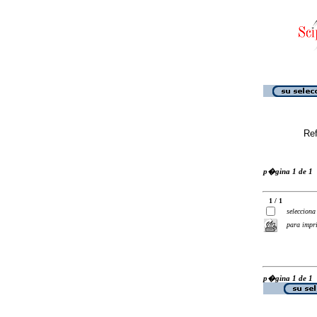
Ref
p�gina 1 de 1
1 / 1
selecciona
para impr
p�gina 1 de 1