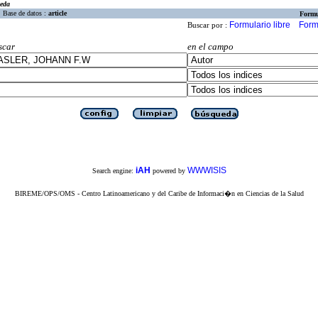
eda
Base de datos :
article
Formu
Formulario libre
Form
Buscar por :
scar
en el campo
iAH
WWWISIS
Search engine:
powered by
BIREME/OPS/OMS - Centro Latinoamericano y del Caribe de Informaci�n en Ciencias de la Salud