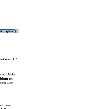
la p�gina
a and Motta
lirium en
view
.
Rev
and Henao