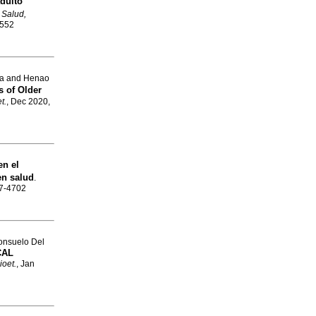
dulto
.
Salud,
5552
ia and Henao
s of Older
t.
, Dec 2020,
en el
en salud
.
57-4702
nsuelo Del
CAL
ioet.
, Jan