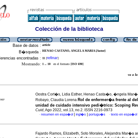
Colección de la biblioteca
Base de datos :
article
HENAO CASTANO, ANGELA MARIA [Autor]
B�squeda :
erencias encontradas :
refinar
11
[
]
Mostrando:
1 .. 10
en el formato [
ISO 690
]
va a 
Oostra Cort�s, Lidia Esther, Henao Casta�o, �ngela Mar�
Rol de enfermer�a frente al de
imir
Robayo, Claudia Lorena
unidad de cuidado intensivo pedi�trico: Scoping Re
Cuid
, Ago 2022, vol.13, no.2. ISSN 2216-0973
|
|
resumen en espa�ol
ingl�s
portugu�s
texto en espa�ol
·
·
Fajardo Ramos, Elizabeth, Soto Morales, Alejandra Mar�a 