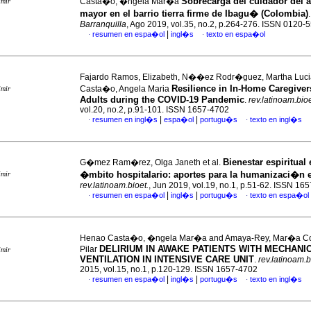
Sobrecarga del cuidador del a
Casta�o, �ngela Mar�a
imir
mayor en el barrio tierra firme de Ibagu� (Colombia)
Barranquilla
, Ago 2019, vol.35, no.2, p.264-276. ISSN 0120-
|
resumen en espa�ol
ingl�s
texto en espa�ol
·
·
Fajardo Ramos, Elizabeth, N��ez Rodr�guez, Martha Luc
Resilience in In-Home Caregiver
Casta�o, Angela Maria
imir
Adults during the COVID-19 Pandemic
.
rev.latinoam.bioe
vol.20, no.2, p.91-101. ISSN 1657-4702
|
|
resumen en ingl�s
espa�ol
portugu�s
texto en ingl�s
·
·
Bienestar espiritual 
G�mez Ram�rez, Olga Janeth et al.
�mbito hospitalario: aportes para la humanizaci�n 
imir
rev.latinoam.bioet.
, Jun 2019, vol.19, no.1, p.51-62. ISSN 16
|
|
resumen en espa�ol
ingl�s
portugu�s
texto en espa�ol
·
·
Henao Casta�o, �ngela Mar�a and Amaya-Rey, Mar�a Co
DELIRIUM IN AWAKE PATIENTS WITH MECHANI
Pilar
imir
VENTILATION IN INTENSIVE CARE UNIT
.
rev.latinoam.b
2015, vol.15, no.1, p.120-129. ISSN 1657-4702
|
|
resumen en espa�ol
ingl�s
portugu�s
texto en ingl�s
·
·