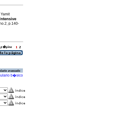
Yamit
Intensive
no.2, p.140-
la p�gina
lario avanzado
ulario b�sico