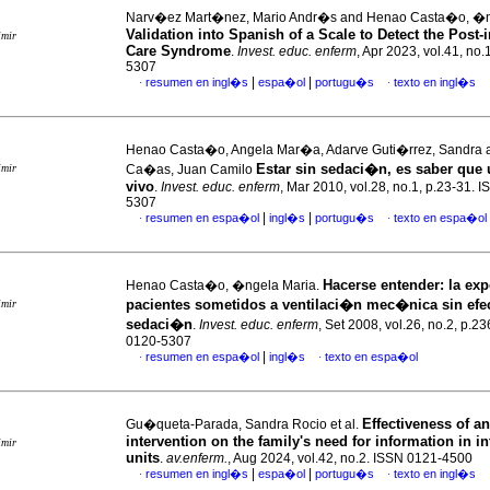
Narv�ez Mart�nez, Mario Andr�s and Henao Casta�o, �
Validation into Spanish of a Scale to Detect the Post-
imir
Care Syndrome
.
Invest. educ. enferm
, Apr 2023, vol.41, no
5307
|
|
resumen en ingl�s
espa�ol
portugu�s
texto en ingl�s
·
·
Henao Casta�o, Angela Mar�a, Adarve Guti�rrez, Sandra an
Estar sin sedaci�n, es saber que
imir
Ca�as, Juan Camilo
vivo
.
Invest. educ. enferm
, Mar 2010, vol.28, no.1, p.23-31. 
5307
|
|
resumen en espa�ol
ingl�s
portugu�s
texto en espa�ol
·
·
Hacerse entender
:
la exp
Henao Casta�o, �ngela Maria.
pacientes sometidos a ventilaci�n mec�nica sin efe
imir
sedaci�n
.
Invest. educ. enferm
, Set 2008, vol.26, no.2, p.2
0120-5307
|
resumen en espa�ol
ingl�s
texto en espa�ol
·
·
Effectiveness of an
Gu�queta-Parada, Sandra Rocio et al.
intervention on the family's need for information in i
imir
units
.
av.enferm.
, Aug 2024, vol.42, no.2. ISSN 0121-4500
|
|
resumen en ingl�s
espa�ol
portugu�s
texto en ingl�s
·
·