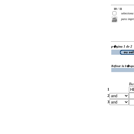
10 / 11
selecciona
para impr
p�gina 1 de 2
Refinar la b�squ
Bu
1
2
3