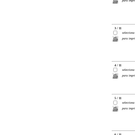
para impr
3 / 11
selecciona
para impr
4 / 11
selecciona
para impr
5 / 11
selecciona
para impr
6 / 11