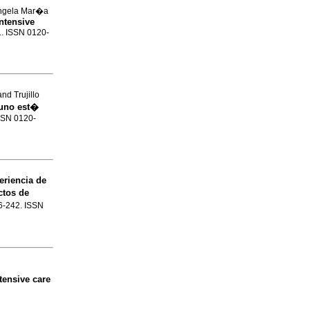
ngela Mar�a
intensive
.1. ISSN 0120-
d Trujillo
 uno est�
ISSN 0120-
eriencia de
ctos de
36-242. ISSN
ntensive care