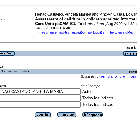
Henao Casta�o, �ngela Mar�a and Pinz�n Casas, Edwar 
Assessment of delirium in children admitted into the 
imir
Care Unit: psCAM-ICU Tool
.
av.enferm.
, Aug 2020, vol.38, 
148. ISSN 0121-4500
|
|
resumen en ingl�s
espa�ol
portugu�s
texto en ingl�s
·
·
va a 
eda
Base de datos :
article
Formu
Formulario libre
Form
Buscar por :
scar
en el campo