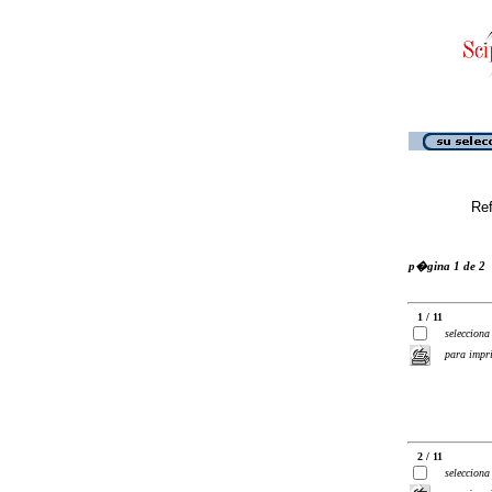
Ref
p�gina 1 de 2
1 / 11
selecciona
para impr
2 / 11
selecciona