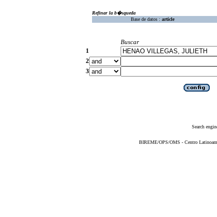
Refinar la b�squeda
Base de datos :
article
Buscar
1
2
3
Search engin
BIREME/OPS/OMS - Centro Latinoameric