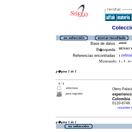
Colecció
Base de datos :
article
HENAO V
B�squeda :
Referencias encontradas :
refina
1
[
Mostrando:
1 .. 1
en el
p�gina 1 de 1
1 / 1
selecciona
Otero Palaci
para imprimir
experienci
Colombia
.
0120-8748
resumen 
·
p�gina 1 de 1