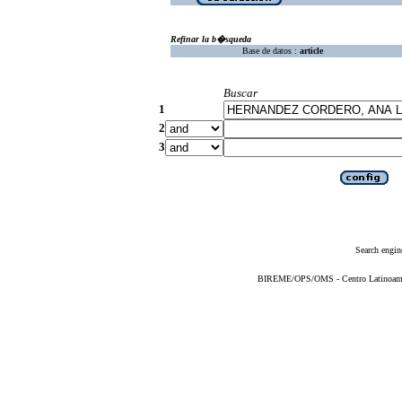
Refinar la b�squeda
Base de datos :
article
Buscar
1
2
3
Search engin
BIREME/OPS/OMS - Centro Latinoameric