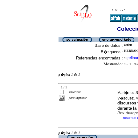
Colecció
Base de datos :
article
HERNAND
B�squeda :
Referencias encontradas :
refina
1
[
Mostrando:
1 .. 1
en el
p�gina 1 de 1
1 / 1
selecciona
Mart�nez S
para imprimir
V�zquez, M
discursos 
durante l
Rev. Antropo
resumen 
·
p�gina 1 de 1