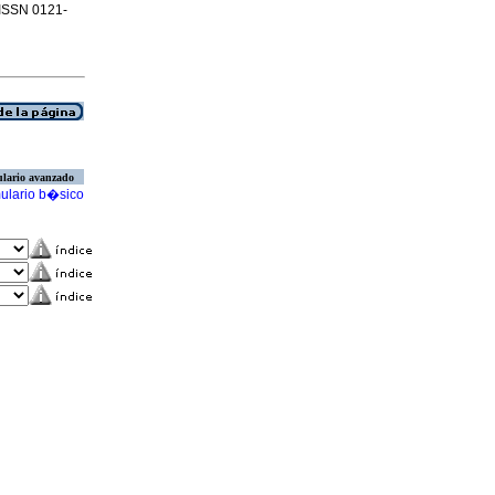
. ISSN 0121-
lario avanzado
ulario b�sico