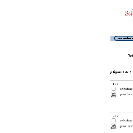
Ref
p�gina 1 de 1
1 / 2
selecciona
para impr
2 / 2
selecciona
para impr