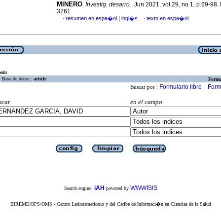
MINERO
.
Investig. desarro.
, Jun 2021, vol.29, no.1, p.69-98
3261
|
resumen en espa�ol
ingl�s
texto en espa�ol
·
·
eda
Base de datos :
article
Formu
Formulario libre
Form
Buscar por :
scar
en el campo
iAH
WWWISIS
Search engine:
powered by
BIREME/OPS/OMS - Centro Latinoamericano y del Caribe de Informaci�n en Ciencias de la Salud