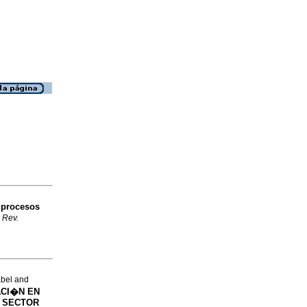
 procesos
.
Rev.
bel and
ACI�N EN
L SECTOR