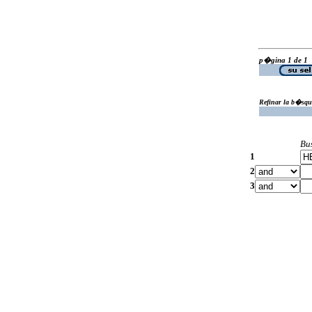
p�gina 1 de 1
Refinar la b�squ
Bu
1
2
3