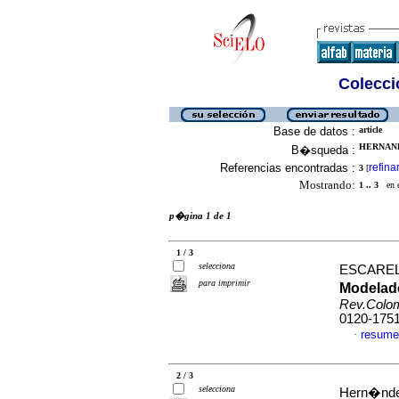
Colecció
Base de datos :
article
HERNAND
B�squeda :
Referencias encontradas :
refina
3
[
Mostrando:
1 .. 3
en el
p�gina 1 de 1
1 / 3
selecciona
ESCAREL
para imprimir
Modelado
Rev.Colo
0120-175
resume
·
2 / 3
selecciona
Hern�ndez