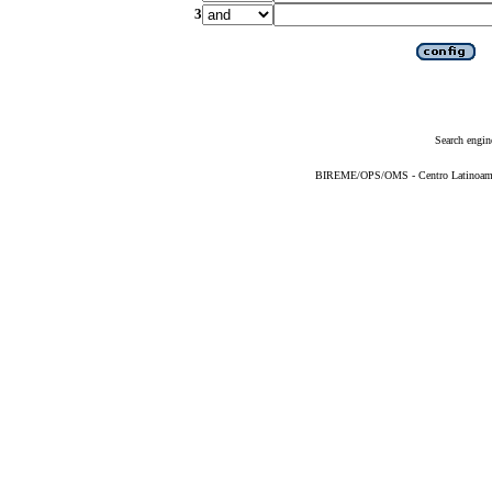
3
Search engin
BIREME/OPS/OMS - Centro Latinoameric