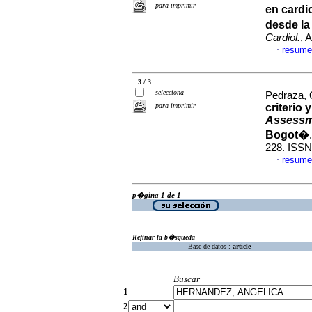
para imprimir
en cardi
desde la
Cardiol.
, 
resume
·
3 / 3
selecciona
Pedraza, 
para imprimir
criterio 
Assessm
Bogot�
228. ISSN
resume
·
p�gina 1 de 1
Refinar la b�squeda
Base de datos :
article
Buscar
1
2