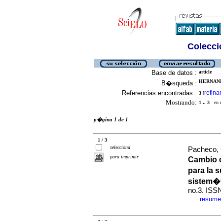
Colecció
Base de datos :
article
HERNAND
B�squeda :
Referencias encontradas :
refina
3
[
Mostrando:
1 .. 3
en el
p�gina 1 de 1
1 / 3
selecciona
Pacheco, 
para imprimir
Cambio c
para la 
sistem�ti
no.3. ISS
resume
·