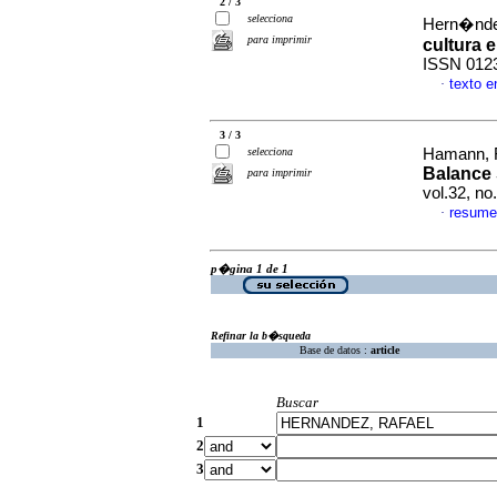
2 / 3
selecciona
Hern�nde
para imprimir
cultura 
ISSN 012
texto 
·
3 / 3
selecciona
Hamann, F
Balance 
para imprimir
vol.32, n
resume
·
p�gina 1 de 1
Refinar la b�squeda
Base de datos :
article
Buscar
1
2
3