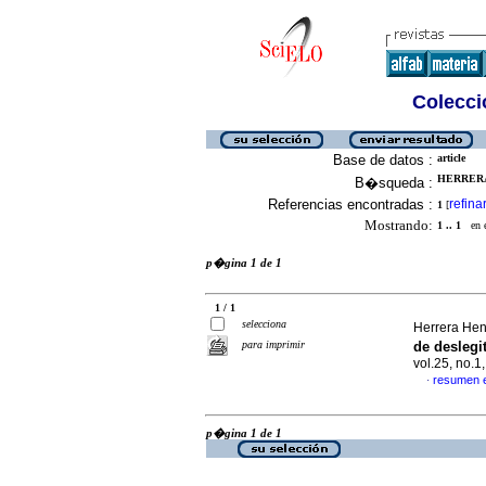
Colecció
Base de datos :
article
HERRERA
B�squeda :
Referencias encontradas :
refina
1
[
Mostrando:
1 .. 1
en el
p�gina 1 de 1
1 / 1
selecciona
Herrera Hen
para imprimir
de desleg
vol.25, no.
resumen 
·
p�gina 1 de 1