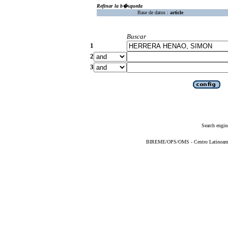
Refinar la b�squeda
Base de datos :
article
Buscar
1
2
3
Search engin
BIREME/OPS/OMS - Centro Latinoameric