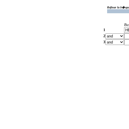
Refinar la b�squ
Bu
1
2
3