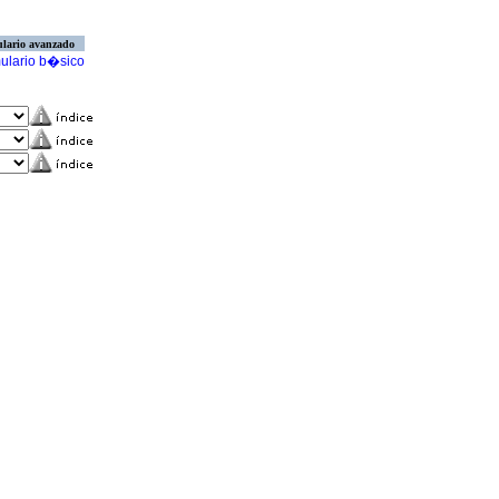
lario avanzado
ulario b�sico