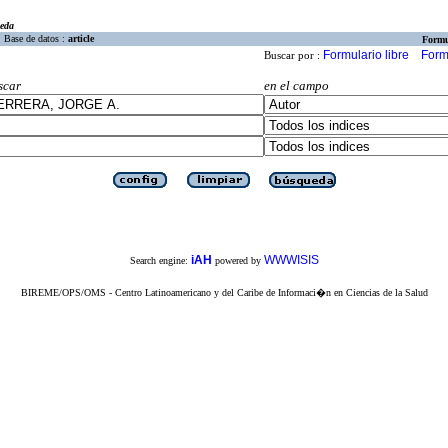
eda
Base de datos :
article
Formu
Formulario libre
Form
Buscar por :
scar
en el campo
iAH
WWWISIS
Search engine:
powered by
BIREME/OPS/OMS - Centro Latinoamericano y del Caribe de Informaci�n en Ciencias de la Salud