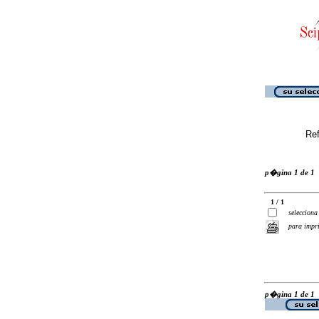
Ref
p�gina 1 de 1
1 / 1
selecciona
para impr
p�gina 1 de 1