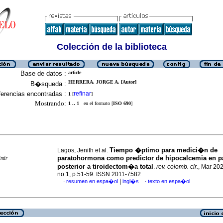
Colección de la biblioteca
Base de datos :
article
HERRERA, JORGE A. [Autor]
B�squeda :
erencias encontradas :
refinar
1
[
]
Mostrando:
1 .. 1
en el formato [
ISO 690
]
Tiempo �ptimo para medici�n de
Lagos, Jenith et al.
paratohormona como predictor de hipocalcemia en p
imir
posterior a tiroidectom�a total
.
rev. colomb. cir.
, Mar 202
no.1, p.51-59. ISSN 2011-7582
|
resumen en espa�ol
ingl�s
texto en espa�ol
·
·