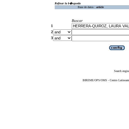
Refinar la b�squeda
Base de datos :
article
Buscar
1
2
3
Search engin
BIREME/OPS/OMS - Centro Latinoameric