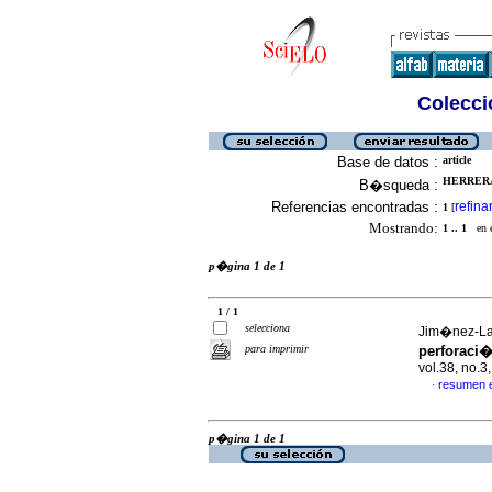
Colecció
Base de datos :
article
HERRERA
B�squeda :
Referencias encontradas :
refina
1
[
Mostrando:
1 .. 1
en el
p�gina 1 de 1
1 / 1
selecciona
Jim�nez-Lafo
para imprimir
perforaci�
vol.38, no.
resumen 
·
p�gina 1 de 1