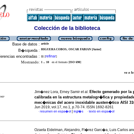
Colección de la biblioteca
Base de datos :
article
HIGUERA COBOS, OSCAR FABIAN [Autor]
B�squeda :
erencias encontradas :
refinar
11
[
]
Mostrando:
1 .. 10
en el formato [
ISO 690
]
va a 
Efecto generado por la
Jim�nez Lora, Erney Samir et al.
imir
calibrada en la estructura metalogr�fica y propiedad
mec�nicas del acero inoxidable austen�tico AISI 31
Jun 2019, vol.17, no.1, p.70-74. ISSN 1692-8261
|
resumen en espa�ol
ingl�s
texto en espa�ol
·
·
Ozaeta Eidelman, Alejandro, Fl�rez Garc�a, Luis Carlos an