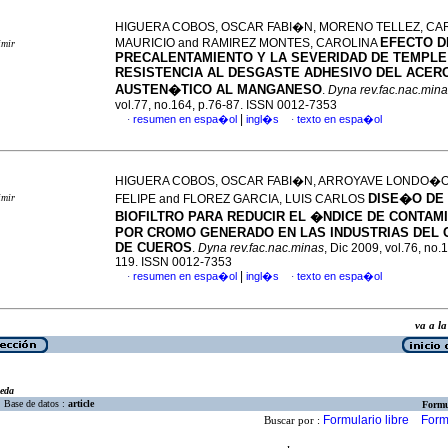
HIGUERA COBOS, OSCAR FABI�N, MORENO TELLEZ, CA
EFECTO D
MAURICIO and RAMIREZ MONTES, CAROLINA
imir
PRECALENTAMIENTO Y LA SEVERIDAD DE TEMPLE
RESISTENCIA AL DESGASTE ADHESIVO DEL ACER
AUSTEN�TICO AL MANGANESO
.
Dyna rev.fac.nac.min
vol.77, no.164, p.76-87. ISSN 0012-7353
|
resumen en espa�ol
ingl�s
texto en espa�ol
·
·
HIGUERA COBOS, OSCAR FABI�N, ARROYAVE LONDO�O
DISE�O DE
imir
FELIPE and FLOREZ GARCIA, LUIS CARLOS
BIOFILTRO PARA REDUCIR EL �NDICE DE CONTAM
POR CROMO GENERADO EN LAS INDUSTRIAS DEL 
DE CUEROS
.
Dyna rev.fac.nac.minas
, Dic 2009, vol.76, no.
119. ISSN 0012-7353
|
resumen en espa�ol
ingl�s
texto en espa�ol
·
·
va a 
eda
Base de datos :
article
Formu
Formulario libre
Form
Buscar por :