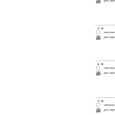
para impr
3 / 11
selecciona
para impr
4 / 11
selecciona
para impr
5 / 11
selecciona
para impr