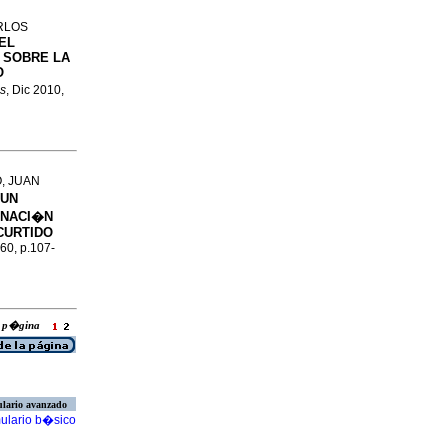
RLOS
EL
 SOBRE LA
O
as
, Dic 2010,
, JUAN
 UN
INACI�N
CURTIDO
160, p.107-
la p�gina
lario avanzado
ulario b�sico