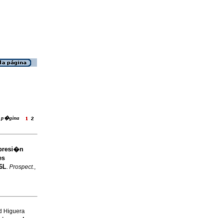
la p�gina
 presi�n
es
6L
.
Prospect.
,
d Higuera