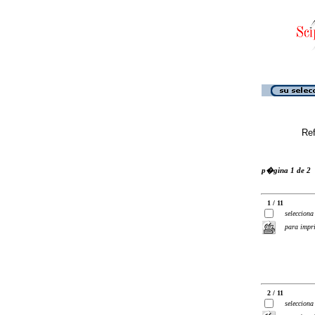
Ref
p�gina 1 de 2
1 / 11
selecciona
para impr
2 / 11
selecciona