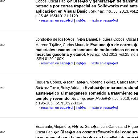
Dise�o y generaci�n de transmi
imir
Cobos, Oscar Fabi�n
potencia por correa trapecial en Solidworks mediant
aplicaci�n en Visual Basic
.
Rev. Fac. ing.
, Jul 2013, vol.
p.35-46. ISSN 0121-1129
|
resumen en espa�ol
ingl�s
texto en espa�ol
·
·
Londo�o de los R�os, Iv�n Daniel, Higuera Cobos, Oscar
Evaluaci�n de corrosi�
imir
Moreno T�llez, Carlos Mauricio
materiales usados en tanques de motocicletas en con
mezclas gasolina y etanol
.
Rev. ion
, Oct 2012, vol.25, no.
ISSN 0120-100X
|
resumen en espa�ol
ingl�s
texto en espa�ol
·
·
Higuera Cobos, �scar Fabi�n, Moreno T�llez, Carlos Maur
Evoluci�n microestructural
imir
Su�rez Tovar, Betsy Adriana
austen�tico al manganeso sometido a tratamiento t
temple y revenido
.
Rev. ing. univ. Medell�n
, Jul 2010, vol.
p.195-205. ISSN 1692-3324
|
resumen en espa�ol
ingl�s
texto en espa�ol
·
·
Escalante, Alejandro, Fl�rez Garc�a, Luis Carlos and Higu
Dise�o en
cosmosfloworks
del conduct
imir
Oscar Fabi�n
experimental para la medici�n de la ca�da de presi�