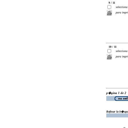
9 / 11
selecciona
para impr
10 / 11
selecciona
para impr
p�gina 1 de 2
Refinar la b�squ