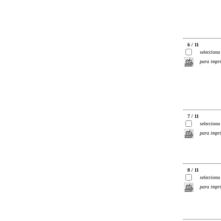
6 / 11
selecciona
para impr
7 / 11
selecciona
para impr
8 / 11
selecciona
para impr