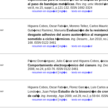
al paso de bandejas met�licas
.
Rev. ing. univ. Medell�n
vol.8, no.15, suppl.1, p.121-132. ISSN 1692-3324
|
resumen en espa�ol
ingl�s
texto en espa�ol
·
·
Higuera Cobos, Oscar Fabi�n, Moreno Tellez, Carlos Mauric
Evaluaci�n de la resistenci
imir
Guti�rrez Ramirez, Manuela
desgaste adhesivo del acero austen�tico al mangan
sometido a ciclos t�rmicos
.
Ing. Desarro.
, Jun 2010, no.
168. ISSN 0122-3461
|
resumen en espa�ol
ingl�s
texto en espa�ol
·
·
P�rez Dom�nguez, Julio C�sar and Higuera Cobos, �sca
Comportamiento electroqu�mico del cianuro
imir
.
Ing. De
2008, no.24, p.63-76. ISSN 0122-3461
|
resumen en espa�ol
ingl�s
texto en espa�ol
·
·
Higuera Cobos, Oscar Fabi�n, Florez Garc�a, Luis Carlos 
Estudio de la biosorci�n de cro
imir
Londo�o, Juan Felipe
de caf�
.
Ing. Investig.
, Ago 2009, vol.29, no.2, p.59-64. IS
|
resumen en espa�ol
ingl�s
texto en espa�ol
·
·