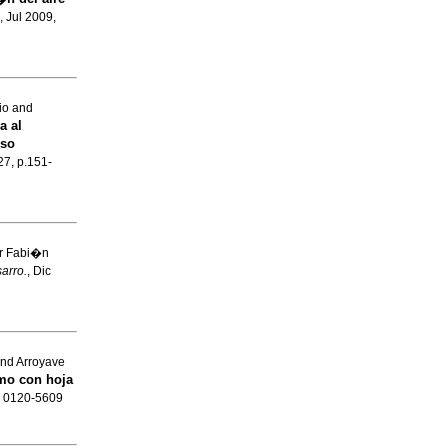
, Jul 2009,
io and
a al
eso
27, p.151-
r Fabi�n
sarro.
, Dic
and Arroyave
mo con hoja
SN 0120-5609