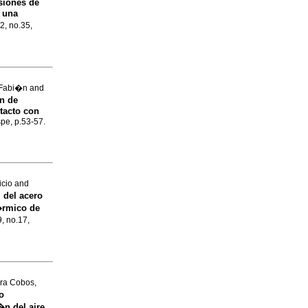
siones de
e una
22, no.35,
 Fabi�n and
n de
tacto con
spe, p.53-57.
icio and
 del acero
�rmico de
9, no.17,
era Cobos,
o
n del aire