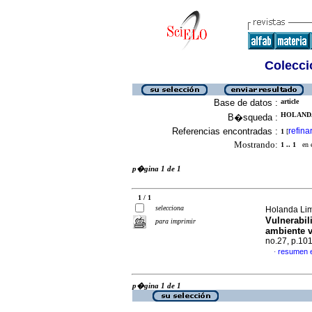
Colecció
Base de datos :
article
HOLANDA 
B�squeda :
Referencias encontradas :
refina
1
[
Mostrando:
1 .. 1
en el
p�gina 1 de 1
1 / 1
selecciona
Holanda Lim
Vulnerabi
para imprimir
ambiente v
no.27, p.10
resumen 
·
p�gina 1 de 1