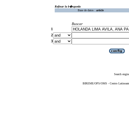
Refinar la b�squeda
Base de datos :
article
Buscar
1
2
3
Search engin
BIREME/OPS/OMS - Centro Latinoameric