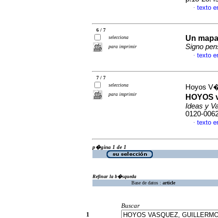
texto 
·
6 / 7
Un mapa 
selecciona
Signo pe
para imprimir
texto 
·
7 / 7
selecciona
Hoyos V�
para imprimir
HOYOS v
Ideas y V
0120-006
texto 
·
p�gina 1 de 1
Refinar la b�squeda
Base de datos :
article
Buscar
1