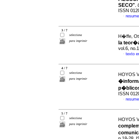
SECO"
.
ISSN 012
resume
·
3 / 7
selecciona
H�ffe, Ot
para imprimir
la teor�a
vol.6, no.
texto 
·
4 / 7
selecciona
HOYOS 
para imprimir
�inform
p�blico
ISSN 012
resume
·
5 / 7
selecciona
HOYOS 
para imprimir
compleme
comunic
p.18-28. 