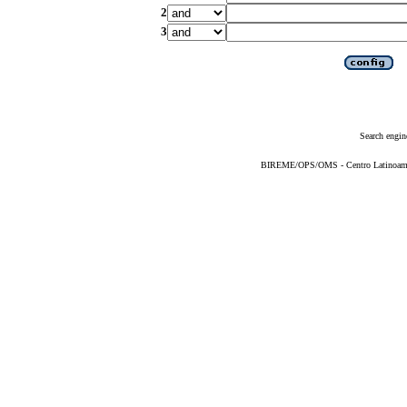
2
3
Search engin
BIREME/OPS/OMS - Centro Latinoameric