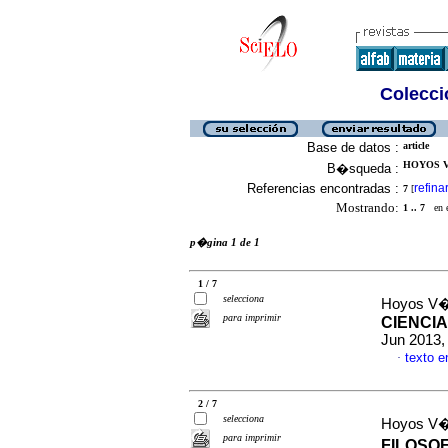
Colecció
Base de datos :
article
HOYOS V
B�squeda :
Referencias encontradas :
refina
7
[
Mostrando:
1 .. 7
en el
p�gina 1 de 1
1 / 7
selecciona
Hoyos V�
para imprimir
CIENCI
Jun 2013,
texto 
·
2 / 7
selecciona
Hoyos V�
para imprimir
FILOSOF