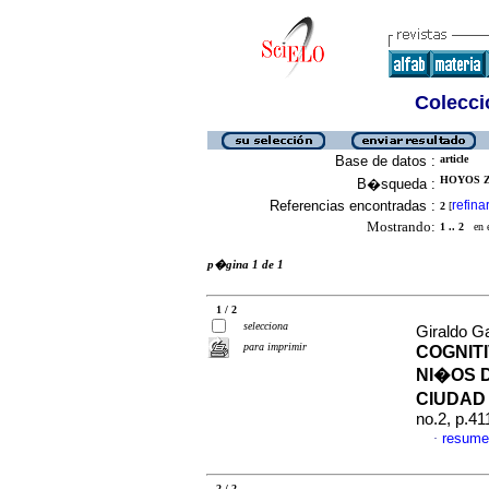
Colecció
Base de datos :
article
HOYOS Z
B�squeda :
Referencias encontradas :
refina
2
[
Mostrando:
1 .. 2
en el
p�gina 1 de 1
1 / 2
selecciona
Giraldo G
para imprimir
COGNIT
NI�OS D
CIUDAD
no.2, p.4
resume
·
2 / 2