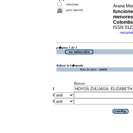
selecciona
Arana Med
para imprimir
funcione
menores 
Colombi
ISSN 012
resume
·
p�gina 1 de 1
Refinar la b�squeda
Base de datos :
article
Buscar
1
2
3