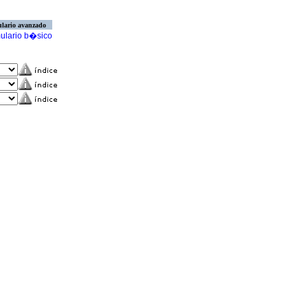
lario avanzado
ulario b�sico