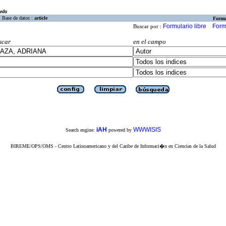
eda
Base de datos :
article
Formu
Formulario libre
Form
Buscar por :
scar
en el campo
iAH
WWWISIS
Search engine:
powered by
BIREME/OPS/OMS - Centro Latinoamericano y del Caribe de Informaci�n en Ciencias de la Salud