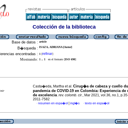
Colección de la biblioteca
Base de datos :
article
ISAZA, ADRIANA [Autor]
B�squeda :
erencias encontradas :
refinar
1
[
]
Mostrando:
1 .. 1
en el formato [
ISO 690
]
Cirug�a de cabeza y cuello du
Casta�eda, Martha et al.
pandemia de COVID-19 en Colombia: Experiencia de 
imir
de excelencia
.
rev. colomb. cir.
, Mar 2021, vol.36, no.1, p.3
2011-7582
|
resumen en espa�ol
ingl�s
texto en espa�ol
·
·