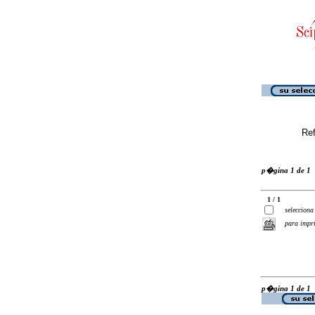
Ref
p�gina 1 de 1
1 / 1
selecciona
para impr
p�gina 1 de 1