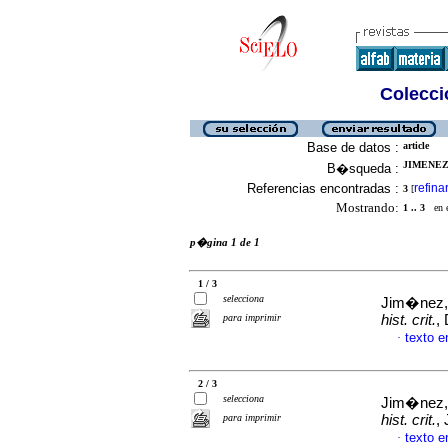
Colecció
Base de datos :
article
JIMENEZ,
B�squeda :
Referencias encontradas :
refina
3
[
Mostrando:
1 .. 3
en el
p�gina 1 de 1
1 / 3
selecciona
Jim�nez,
para imprimir
hist. crit.
,
texto 
·
2 / 3
selecciona
Jim�nez,
para imprimir
hist. crit.
,
texto 
·