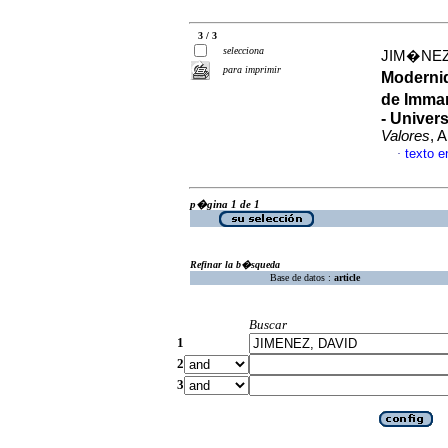
3 / 3
selecciona
JIM�NEZ
para imprimir
Modernid
de Imma
- Univer
Valores
, 
texto 
·
p�gina 1 de 1
Refinar la b�squeda
Base de datos :
article
Buscar
1
2
3