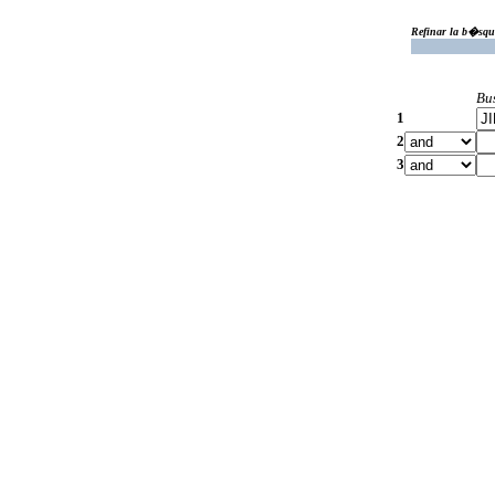
Refinar la b�squ
Bu
1
2
3