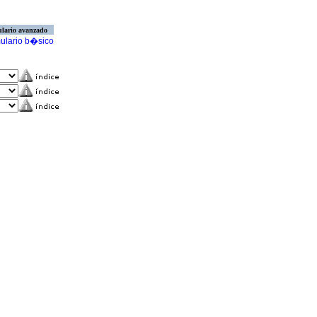
lario avanzado
ulario b�sico