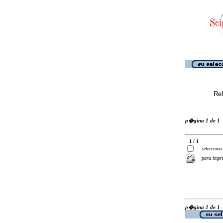
Ref
p�gina 1 de 1
1 / 1
selecciona
para impr
p�gina 1 de 1