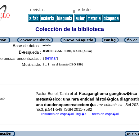
Colección de la biblioteca
Base de datos :
article
JIMENEZ-AGUERO, RAUL [Autor]
B�squeda :
erencias encontradas :
refinar
1
[
]
Mostrando:
1 .. 1
en el formato [
ISO 690
]
Paraganglioma ganglioc�tico
Pastor-Bonel, Tania et al.
imir
metast�sico: una rara entidad histol�gica diagnosti
una duodenopancreatectom�a
.
rev. colomb. cir.
, Set 202
no.3, p.541-548. ISSN 2011-7582
|
resumen en espa�ol
ingl�s
texto en espa�ol
·
·