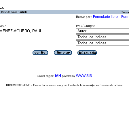
eda
Base de datos :
article
Formu
Formulario libre
Form
Buscar por :
scar
en el campo
iAH
WWWISIS
Search engine:
powered by
BIREME/OPS/OMS - Centro Latinoamericano y del Caribe de Informaci�n en Ciencias de la Salud