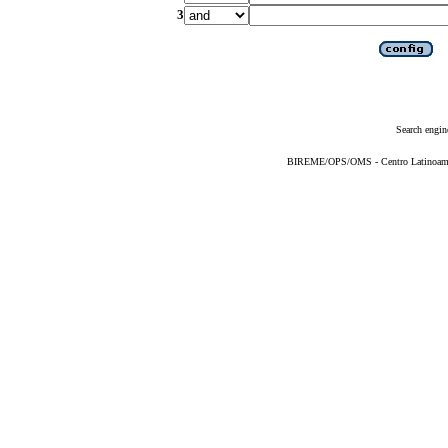
3
Search engin
BIREME/OPS/OMS - Centro Latinoameric