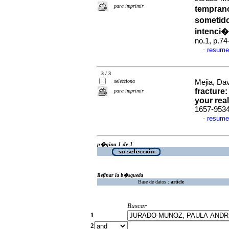
para imprimir
tempran
sometid
intenci�
no.1, p.7
resume
·
3 / 3
selecciona
Mejia, Dav
fracture:
para imprimir
your real
1657-953
resume
·
p�gina 1 de 1
Refinar la b�squeda
Base de datos :
article
Buscar
1
2