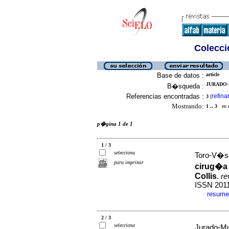
Colecció
Base de datos :
article
JURADO-
B�squeda :
Referencias encontradas :
refina
3
[
Mostrando:
1 .. 3
en el
p�gina 1 de 1
1 / 3
selecciona
Toro-V�sq
para imprimir
cirug�a 
Collis
.
re
ISSN 201
resume
·
2 / 3
selecciona
Jurado-Mu