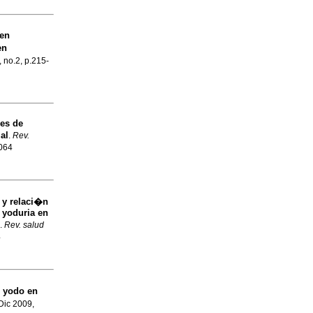
 en
en
, no.2, p.215-
nes de
al
.
Rev.
0064
 y relaci�n
 yoduria en
.
Rev. salud
4
e yodo en
 Dic 2009,