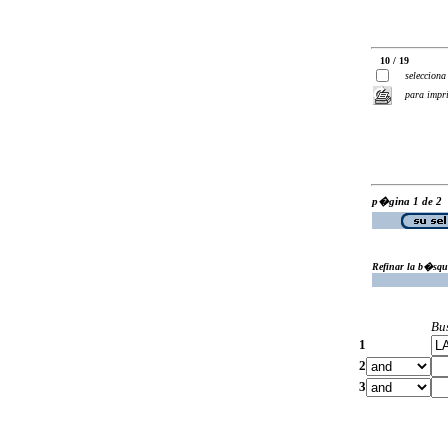
10 / 19
selecciona
para impr
p�gina 1 de 2
Refinar la b�squ
Bu
1
2
3