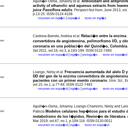
Antioxidant and antiprolife
Aguill�n Osma, Johanny et al.
activity of ethanolic and aqueous extracts from leaves
imir
juice
Passiflora edulis
.
Perspect Nut Hum
, June 2013, vol.
p.13-25. ISSN 0124-4108
|
resumen en ingl�s
espa�ol
texto en ingl�s
·
·
Relaci�n entre la enzima
Cardona-Barreto, Andrea et al.
imir
convertidora de angiotensina, polimorfismo I/D, y o
coronaria en una poblaci�n del Quind�o, Colombia
Set 2011, vol.16, no.3, p.193-199. ISSN 0122-7483
|
|
resumen en espa�ol
ingl�s
portugu�s
texto en espa�ol
·
·
Frecuencia aumentada del alelo D y
Loango, Nelsy et al.
DD del gen de la enzima convertidora de angiotensin
imir
pacientes con un primer evento coronario
.
Univ. Sci.
, E
vol.15, no.1, p.77-84. ISSN 0122-7483
|
|
resumen en espa�ol
ingl�s
portugu�s
texto en espa�ol
·
·
Aguill�n-Osma, Johanny, Loango-Chamorro, Nelsy and Land
Modelos celulares hep�ticos para el estudio 
imir
Patricia
metabolismo de los l�pidos. Revisi�n de literatura
.
Mar 2019, vol.67, no.1, p.109-116. ISSN 0120-0011
|
resumen en espa�ol
ingl�s
texto en espa�ol
·
·