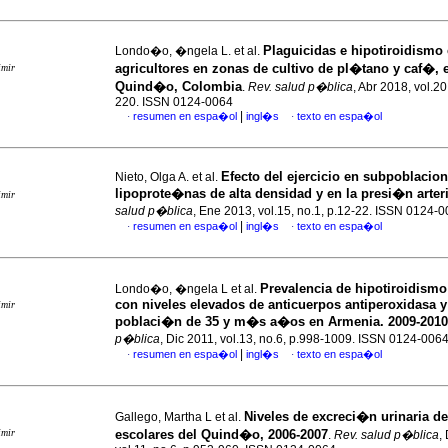
Plaguicidas e hipotiroidismo
Londo�o, �ngela L. et al.
agricultores en zonas de cultivo de pl�tano y caf�, 
imir
Quind�o, Colombia
.
Rev. salud p�blica
, Abr 2018, vol.20
220. ISSN 0124-0064
|
resumen en espa�ol
ingl�s
texto en espa�ol
·
·
Efecto del ejercicio en subpoblacio
Nieto, Olga A. et al.
lipoprote�nas de alta densidad y en la presi�n arteri
imir
salud p�blica
, Ene 2013, vol.15, no.1, p.12-22. ISSN 0124-
|
resumen en espa�ol
ingl�s
texto en espa�ol
·
·
Prevalencia de hipotiroidismo
Londo�o, �ngela L et al.
con niveles elevados de anticuerpos antiperoxidasa y
imir
poblaci�n de 35 y m�s a�os en Armenia. 2009-2010
p�blica
, Dic 2011, vol.13, no.6, p.998-1009. ISSN 0124-006
|
resumen en espa�ol
ingl�s
texto en espa�ol
·
·
Niveles de excreci�n urinaria d
Gallego, Martha L et al.
imir
escolares del Quind�o, 2006-2007
.
Rev. salud p�blica
,