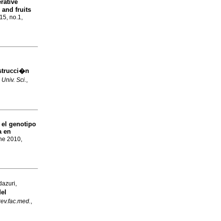
rative
 and fruits
15, no.1,
bstrucci�n
.
Univ. Sci.
,
 el genotipo
a en
ne 2010,
azuri,
del
rev.fac.med.
,