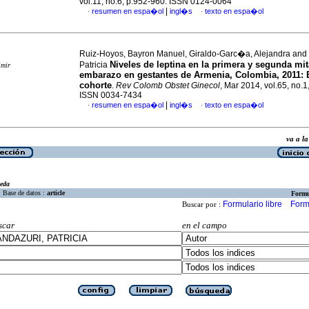
vol.11, no.6, p.952-960. ISSN 0124-0064
|
resumen en espa�ol
ingl�s
texto en espa�ol
·
·
Ruiz-Hoyos, Bayron Manuel, Giraldo-Garc�a, Alejandra and
Niveles de leptina en la primera y segunda mit
Patricia
imir
embarazo en gestantes de Armenia, Colombia, 2011
:
cohorte
.
Rev Colomb Obstet Ginecol
, Mar 2014, vol.65, no.1
ISSN 0034-7434
|
resumen en espa�ol
ingl�s
texto en espa�ol
·
·
va a 
eda
Base de datos :
article
Formu
Formulario libre
Form
Buscar por :
scar
en el campo