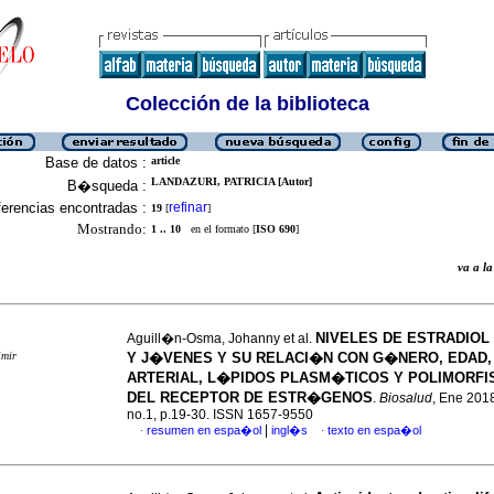
Colección de la biblioteca
Base de datos :
article
LANDAZURI, PATRICIA [Autor]
B�squeda :
erencias encontradas :
refinar
19
[
]
Mostrando:
1 .. 10
en el formato [
ISO 690
]
va a 
NIVELES DE ESTRADIOL
Aguill�n-Osma, Johanny et al.
imir
Y J�VENES Y SU RELACI�N CON G�NERO, EDAD,
ARTERIAL, L�PIDOS PLASM�TICOS Y POLIMORFI
DEL RECEPTOR DE ESTR�GENOS
.
Biosalud
, Ene 2018
no.1, p.19-30. ISSN 1657-9550
|
resumen en espa�ol
ingl�s
texto en espa�ol
·
·