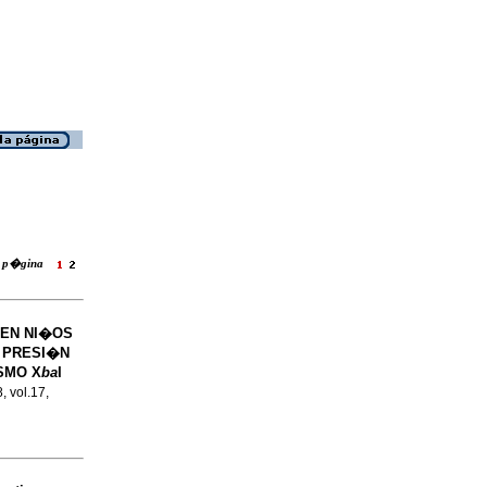
la p�gina
 EN NI�OS
 PRESI�N
SMO X
ba
I
, vol.17,