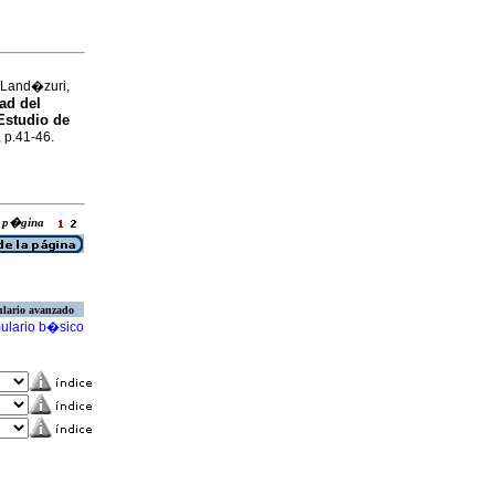
 Land�zuri,
ad del
Estudio de
, p.41-46.
la p�gina
lario avanzado
ulario b�sico