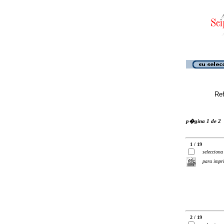
Ref
p�gina 1 de 2
1 / 19
selecciona
para impr
2 / 19