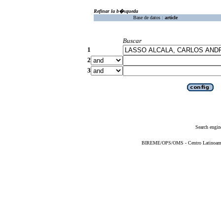
Refinar la b�squeda
Base de datos :
article
Buscar
1
2
3
Search engin
BIREME/OPS/OMS - Centro Latinoameric