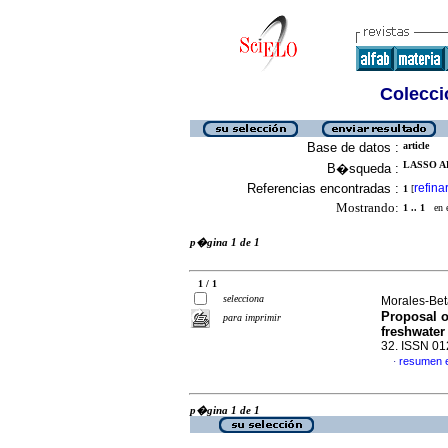
Colecció
Base de datos :
article
LASSO A
B�squeda :
Referencias encontradas :
refina
1
[
Mostrando:
1 .. 1
en el
p�gina 1 de 1
1 / 1
selecciona
Morales-Bet
Proposal o
para imprimir
freshwater
32. ISSN 0
resumen 
·
p�gina 1 de 1