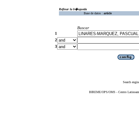
Refinar la b�squeda
Base de datos :
article
Buscar
1
2
3
Search engin
BIREME/OPS/OMS - Centro Latinoameric