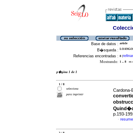
Colecció
Base de datos :
article
LOANGO,
B�squeda :
Referencias encontradas :
refina
8
[
Mostrando:
1 .. 8
en el
p�gina 1 de 1
1 / 8
selecciona
Cardona-B
para imprimir
converti
obstrucc
Quind�o
p.193-199
resume
·
2 / 8