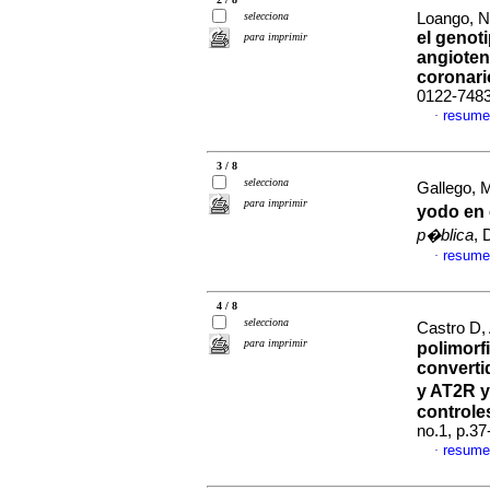
selecciona
Loango, Ne
el genot
para imprimir
angioten
coronari
0122-748
resume
·
3 / 8
selecciona
Gallego, M
para imprimir
yodo en 
p�blica
, 
resume
·
4 / 8
selecciona
Castro D,
para imprimir
polimorf
converti
y AT2R 
controle
no.1, p.3
resume
·