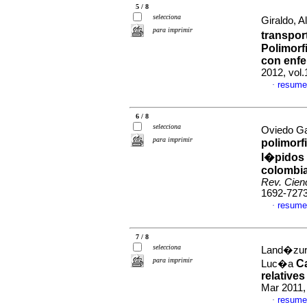
5 / 8
selecciona
Giraldo, A
para imprimir
transpor
Polimorf
con enfe
2012, vol
resume
·
6 / 8
selecciona
Oviedo Ga
para imprimir
polimorfi
l�pidos
colombia
Rev. Cien
1692-727
resume
·
7 / 8
selecciona
Land�zuri
para imprimir
Ca
Luc�a
relatives
Mar 2011,
resume
·