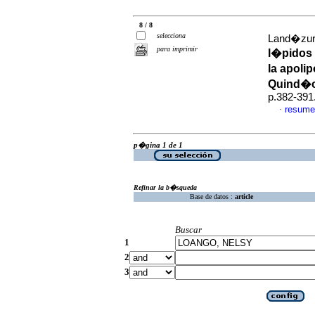
8 / 8
selecciona
Land�zuri,
para imprimir
l�pidos 
la apoli
Quind�o
p.382-391
resume
·
p�gina 1 de 1
Refinar la b�squeda
Base de datos :
article
Buscar
1
2
3